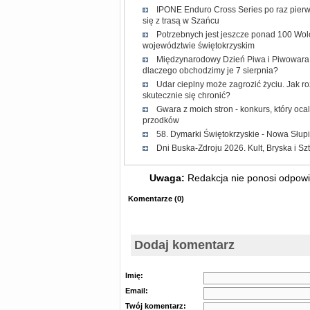
IPONE Enduro Cross Series po raz pierw
się z trasą w Szańcu
Potrzebnych jest jeszcze ponad 100 Wol
województwie świętokrzyskim
Międzynarodowy Dzień Piwa i Piwowara 2
dlaczego obchodzimy je 7 sierpnia?
Udar cieplny może zagrozić życiu. Jak r
skutecznie się chronić?
Gwara z moich stron - konkurs, który oc
przodków
58. Dymarki Świętokrzyskie - Nowa Słup
Dni Buska-Zdroju 2026. Kult, Bryska i Sz
Uwaga:
Redakcja nie ponosi odpowie
Komentarze
(
0
)
Dodaj komentarz
Imię:
Email:
Twój komentarz: