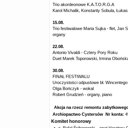
Trio akordeonowe K.A.T.O.R.G.A
Karol Michalik, Konstanty Sobula, Łuka
15.08.
Trio festiwalowe Maria Sujka - flet, Jan 
organy
22.08.
Antonio Vivaldi - Cztery Pory Roku
Duet Marek Toporowski, Irmina Obońska
30.08.
FINAŁ FESTIWALU
Uroczystości odpustowe bł. Wincentego
Olga Bończyk - wokal
Robert Grudzień - organy, piano
Akcja na rzecz remontu zabytkowego
Archiopactwo Cystersów
Nr konta:
4
Komitet honorowy
o. Rafał Ściborowski – opat klasztoru