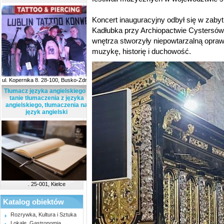
Koncert inauguracyjny odbył się w zaby
Kadłubka przy Archiopactwie Cystersów
wnętrza stworzyły niepowtarzalną oprawę
muzykę, historię i duchowość.
ul. Kopernika 8. 28-100, Busko-Zdrój
Tłumacz języka angielskiego -
tanie tłumaczenia z języka
angielskiego, tłumaczenia na
język angielski
. 25-001, Kielce
Katalog obiektów
Rozrywka, Kultura i Sztuka
Lokale, Gastronomia