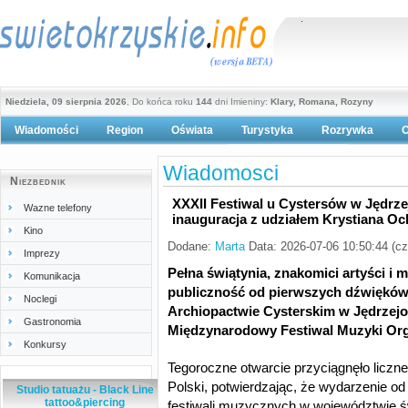
Niedziela, 09 sierpnia 2026
, Do końca roku
144
dni Imieniny:
Klary, Romana, Rozyny
Wiadomości
Region
Oświata
Turystyka
Rozrywka
O
Polityka prywatności
Wiadomosci
Niezbednik
XXXII Festiwal u Cystersów w Jędrz
Wazne telefony
inauguracja z udziałem Krystiana O
Kino
Dodane:
Marta
Data: 2026-07-06 10:50:44 (c
Imprezy
Pełna świątynia, znakomici artyści i 
Komunikacja
publiczność od pierwszych dźwięków.
Noclegi
Archiopactwie Cysterskim w Jędrzej
Gastronomia
Międzynarodowy Festiwal Muzyki Org
Konkursy
Tegoroczne otwarcie przyciągnęło liczne
Polski, potwierdzając, że wydarzenie od
Studio tatuażu - Black Line
tattoo&piercing
festiwali muzycznych w województwie ś