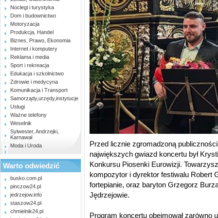
Noclegi i turystyka
Dom i budownictwo
Motoryzacja
Produkcja, Handel
Biznes, Prawo, Ekonomia
Internet i komputery
Reklama i media
Sport i rekreacja
Edukacja i szkolnictwo
Zdrowie i medycyna
Komunikacja i Transport
Samorządy,urzędy,instytucje
Usługi
Ważne telefony
Weselnik
Sylwester, Andrzejki,
Karnawał
Przed licznie zgromadzoną publicznością 
Moda i Uroda
największych gwiazd koncertu był Krysti
Konkursu Piosenki Eurowizji. Towarzysz
Warto odwiedzić
kompozytor i dyrektor festiwalu Robert G
busko.com.pl
fortepianie, oraz baryton Grzegorz Bur
pinczow24.pl
Jędrzejowie.
jedrzejow.info
staszow24.pl
chmielnik24.pl
Program koncertu obejmował zarówno ut