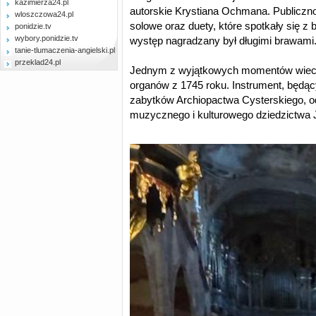
kazimierza24.pl
autorskie Krystiana Ochmana. Publicz
wloszczowa24.pl
solowe oraz duety, które spotkały się z
ponidzie.tv
wybory.ponidzie.tv
występ nagradzany był długimi brawami
tanie-tlumaczenia-angielski.pl
przeklad24.pl
Jednym z wyjątkowych momentów wiecz
organów z 1745 roku. Instrument, będąc
zabytków Archiopactwa Cysterskiego, 
muzycznego i kulturowego dziedzictwa 