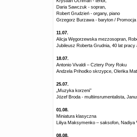
Krystian Ochman - tenor,
Daria Sawczuk - sopran,
Robert Grudzień - organy, piano
Grzegorz Burzawa - baryton / Promocja
11.07.
Alicja Węgorzewska mezzosopran, Rober
Jubileusz Roberta Grudnia, 40 lat pracy 
18.07.
Antonio Vivaldi – Cztery Pory Roku
Andzela Prihodko skrzypce, Oleńka Mat
25.07.
„Muzyka korzeni"
Józef Broda - multiinsrumentalista, Jan
01.08.
Miniatura klasyczna
Liliya Maksymenko – saksofon, Nadiya V
08.08.