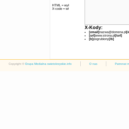
HTML = wył
X-code = wł
X-Kody:
[email]
nazwa@domena.pl
[/
[url]
www.strona.pl
[/url]
[b]
pogrubiony
[/b]
Copyright ©
Grupa Medialna swietokrzyskie.info
O nas
Patronat 