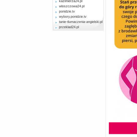
kazimierza24.pl
wloszczowa24.pl
ponidzie.tv
wybory.ponidzie.tv
tanie-tlumaczenia-angielski.pl
przeklad24.pl