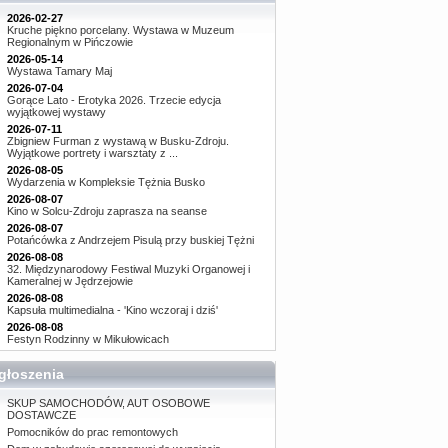
2026-02-27
Kruche piękno porcelany. Wystawa w Muzeum
Regionalnym w Pińczowie
2026-05-14
Wystawa Tamary Maj
2026-07-04
Gorące Lato - Erotyka 2026. Trzecie edycja
wyjątkowej wystawy
2026-07-11
Zbigniew Furman z wystawą w Busku-Zdroju.
Wyjątkowe portrety i warsztaty z ...
2026-08-05
Wydarzenia w Kompleksie Tężnia Busko
2026-08-07
Kino w Solcu-Zdroju zaprasza na seanse
2026-08-07
Potańcówka z Andrzejem Pisulą przy buskiej Tężni
2026-08-08
32. Międzynarodowy Festiwal Muzyki Organowej i
Kameralnej w Jędrzejowie
2026-08-08
Kapsuła multimedialna - 'Kino wczoraj i dziś'
2026-08-08
Festyn Rodzinny w Mikułowicach
głoszenia
SKUP SAMOCHODÓW, AUT OSOBOWE
DOSTAWCZE
Pomocników do prac remontowych