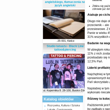
badania.
angielskiego, tłumaczenia na
język angielski
Zbliża się paź
zdrowie już dzi
Atakuje po cich
Długo nie daje ob
przeciwnik – ale
przesiewowe. Z b
Panie w wieku 45
31% wszystkich 
. 25-001, Kielce
Badanie na wag
Studio tatuażu - Black Line
tattoo&piercing
W ubiegłym roku 
11% z nich zosta
przebadało się 
12,5% Pań.
Liderki profilakt
Najchętniej w t
uprawnionych kob
Pań skorzystało 
Najsłabiej w tym
ul. Kopernika 8. 28-100, Busko-Zdrój
wykonało nieca
Katalog obiektów
Różowy to kolor
Październik jes
Rozrywka, Kultura i Sztuka
by zadbały o swo
Lokale, Gastronomia