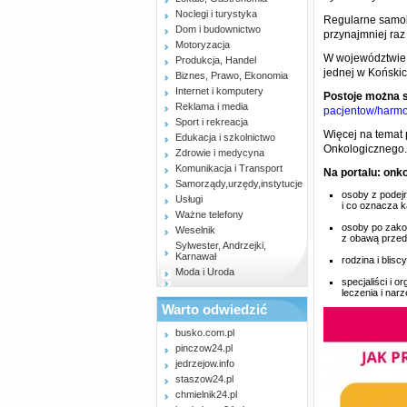
Noclegi i turystyka
Regularne samob
Dom i budownictwo
przynajmniej raz
Motoryzacja
W województwie d
Produkcja, Handel
jednej w Koński
Biznes, Prawo, Ekonomia
Internet i komputery
Postoje można 
Reklama i media
pacjentow/har
Sport i rekreacja
Więcej na temat 
Edukacja i szkolnictwo
Onkologicznego.
Zdrowie i medycyna
Komunikacja i Transport
Na portalu: onko
Samorządy,urzędy,instytucje
osoby z podejr
Usługi
i co oznacza 
Ważne telefony
osoby po zakoń
Weselnik
z obawą przed
Sylwester, Andrzejki,
Karnawał
rodzina i blis
Moda i Uroda
specjaliści i 
leczenia i nar
Warto odwiedzić
busko.com.pl
pinczow24.pl
jedrzejow.info
staszow24.pl
chmielnik24.pl