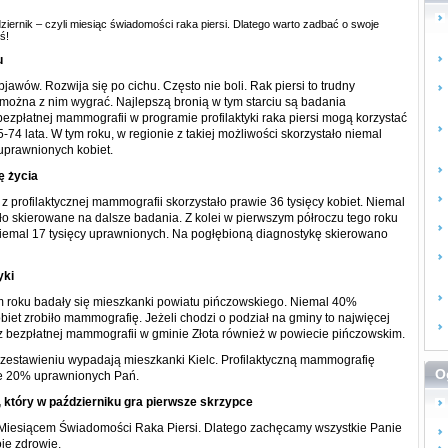
dziernik – czyli miesiąc świadomości raka piersi. Dlatego warto zadbać o swoje
ś!
u
jawów. Rozwija się po cichu. Często nie boli. Rak piersi to trudny
 można z nim wygrać. Najlepszą bronią w tym starciu są badania
ezpłatnej mammografii w programie profilaktyki raka piersi mogą korzystać
-74 lata. W tym roku, w regionie z takiej możliwości skorzystało niemal
uprawnionych kobiet.
ę życia
z profilaktycznej mammografii skorzystało prawie 36 tysięcy kobiet. Niemal
ło skierowane na dalsze badania. Z kolei w pierwszym półroczu tego roku
niemal 17 tysięcy uprawnionych. Na pogłębioną diagnostykę skierowano
yki
ym roku badały się mieszkanki powiatu pińczowskiego. Niemal 40%
iet zrobiło mammografię. Jeżeli chodzi o podział na gminy to najwięcej
z bezpłatnej mammografii w gminie Złota również w powiecie pińczowskim.
 zestawieniu wypadają mieszkanki Kielc. Profilaktyczną mammografię
O
łe 20% uprawnionych Pań.
, który w październiku gra pierwsze skrzypce
t Miesiącem Świadomości Raka Piersi. Dlatego zachęcamy wszystkie Panie
je zdrowie.