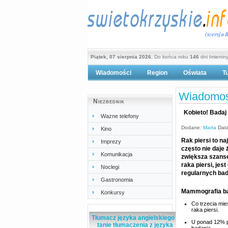
Piątek, 07 sierpnia 2026
, Do końca roku
146
dni Imienin
Wiadomości
Region
Oświata
T
Po
Wiadomos
Niezbednik
Kobieto! Badaj
Wazne telefony
Dodane:
Marta
Data
Kino
Rak piersi to n
Imprezy
często nie daj
Komunikacja
zwiększa szanse
raka piersi, jes
Noclegi
regularnych ba
Gastronomia
Mammografia bad
Konkursy
Co trzecia mie
raka piersi.
Tłumacz języka angielskiego -
U ponad 12% p
tanie tłumaczenia z języka