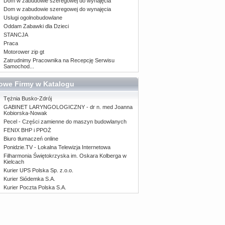
Dom w zabudowie szeregowej do wynajęcia
Dom w zabudowie szeregowej do wynajęcia
Uslugi ogolnobudowlane
Oddam Zabawki dla Dzieci
STANCJA
Praca
Motorower zip gt
Zatrudnimy Pracownika na Recepcję Serwisu
Samochod...
owe Firmy w Katalogu
Tężnia Busko-Zdrój
GABINET LARYNGOLOGICZNY - dr n. med Joanna
Kobiorska-Nowak
Pecel - Części zamienne do maszyn budowlanych
FENIX BHP i PPOŻ
Biuro tłumaczeń online
Ponidzie.TV - Lokalna Telewizja Internetowa
Filharmonia Świętokrzyska im. Oskara Kolberga w
Kielcach
Kurier UPS Polska Sp. z.o.o.
Kurier Siódemka S.A.
Kurier Poczta Polska S.A.