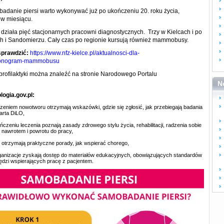
adanie piersi warto wykonywać już po ukończeniu 20. roku życia,
 w miesiącu.
ziała pięć stacjonarnych pracowni diagnostycznych. Trzy w Kielcach i po
ch i Sandomierzu. Cały czas po regionie kursują również mammobusy.
sprawdzić:
https://www.nfz-kielce.pl/aktualnosci-dla-
monogram-mammobusu
profilaktyki można znaleźć na stronie Narodowego Portalu
N
logia.gov.pl:
zeniem nowotworu otrzymają wskazówki, gdzie się zgłosić, jak przebiegają badania
karta DiLO,
czeniu leczenia poznają zasady zdrowego stylu życia, rehabilitacji, radzenia sobie
 nawrotem i powrotu do pracy,
cy otrzymają praktyczne porady, jak wspierać chorego,
organizacje zyskają dostęp do materiałów edukacyjnych, obowiązujących standardów
zędzi wspierających pracę z pacjentem.