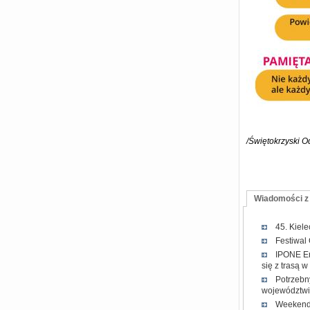
/Świętokrzyski 
Wiadomości z
45. Kiel
Festiwal
IPONE En
się z trasą 
Potrzebn
województwi
Weekend 