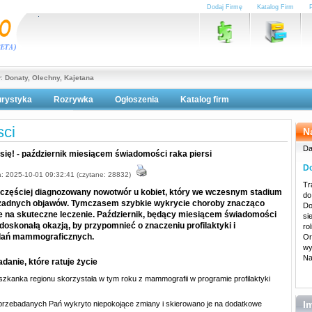
Dodaj Firmę
Katalog Firm
y:
Donaty, Olechny, Kajetana
urystyka
Rozrywka
Ogłoszenia
Katalog firm
lityka prywatności
ci
N
Da
 się! - październik miesiącem świadomości raka piersi
Do
: 2025-10-01 09:32:41 (czytane: 28832)
Tr
ajczęściej diagnozowany nowotwór u kobiet, który we wczesnym stadium
do
e żadnych objawów. Tymczasem szybkie wykrycie choroby znacząco
Do
 na skuteczne leczenie. Październik, będący miesiącem świadomości
si
t doskonałą okazją, by przypomnieć o znaczeniu profilaktyki i
ro
dań mammograficznych.
Or
wy
Na
anie, które ratuje życie
szkanka regionu skorzystała w tym roku z mammografii w programie profilaktyki
I
rzebadanych Pań wykryto niepokojące zmiany i skierowano je na dodatkowe