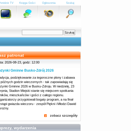
Ponidzie TV
Księga Gości
Ogłoszenia
Szukaj
asz patronat
ta: 2026-08-23, godz: 12:00
żynki Gminne Busko-Zdrój 2026
adycja, podziękowanie za tegoroczne plony i zabawa
 późnych godzin wieczornych - tak zapowiadają się
żynki Gminne 2026 w Busku-Zdroju. W niedzielę, 23
erpnia, Stadion Miejski stanie się miejscem spotkania
lników, mieszkańców i gości z całego regionu.
ganizatorzy przygotowali bogaty program, a na finał
stąpi gwiazda wieczoru - zespół Piękni i Młodzi Dawid
rożny.
zobacz szczegóły
mprezy, wydarzenia