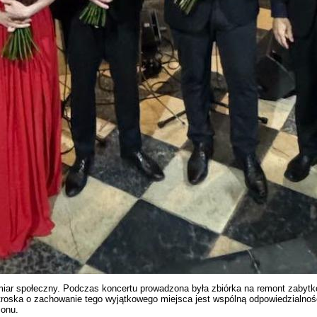
miar społeczny. Podczas koncertu prowadzona była zbiórka na remont zabytk
 troska o zachowanie tego wyjątkowego miejsca jest wspólną odpowiedzialnośc
ionu.