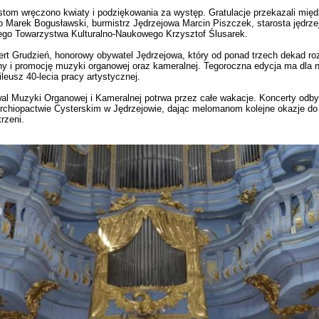
stom wręczono kwiaty i podziękowania za występ. Gratulacje przekazali mię
 Marek Bogusławski, burmistrz Jędrzejowa Marcin Piszczek, starosta jędrze
ego Towarzystwa Kulturalno-Naukowego Krzysztof Ślusarek.
ert Grudzień, honorowy obywatel Jędrzejowa, który od ponad trzech dekad ro
ny i promocję muzyki organowej oraz kameralnej. Tegoroczna edycja ma dla 
leusz 40-lecia pracy artystycznej.
l Muzyki Organowej i Kameralnej potrwa przez całe wakacje. Koncerty odby
w Archiopactwie Cysterskim w Jędrzejowie, dając melomanom kolejne okazje d
trzeni.