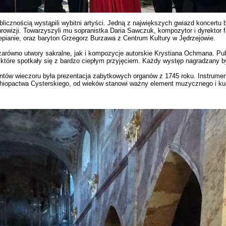
licznością wystąpili wybitni artyści. Jedną z największych gwiazd koncertu 
urowizji. Towarzyszyli mu sopranistka Daria Sawczuk, kompozytor i dyrektor f
rtepianie, oraz baryton Grzegorz Burzawa z Centrum Kultury w Jędrzejowie.
arówno utwory sakralne, jak i kompozycje autorskie Krystiana Ochmana. Pu
które spotkały się z bardzo ciepłym przyjęciem. Każdy występ nagradzany by
ów wieczoru była prezentacja zabytkowych organów z 1745 roku. Instrumen
hiopactwa Cysterskiego, od wieków stanowi ważny element muzycznego i ku