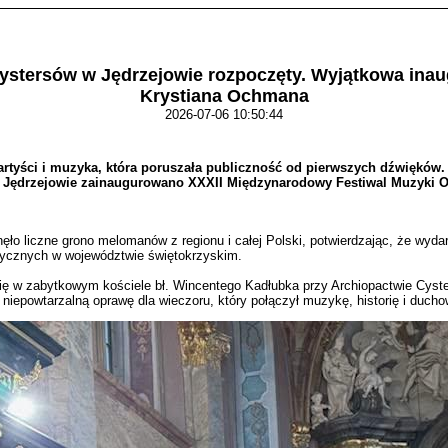
Cystersów w Jędrzejowie rozpoczęty. Wyjątkowa inau
Krystiana Ochmana
2026-07-06 10:50:44
artyści i muzyka, która poruszała publiczność od pierwszych dźwięków. 
 Jędrzejowie zainaugurowano XXXII Międzynarodowy Festiwal Muzyki O
ęło liczne grono melomanów z regionu i całej Polski, potwierdzając, że wydar
zycznych w województwie świętokrzyskim.
się w zabytkowym kościele bł. Wincentego Kadłubka przy Archiopactwie Cyst
 niepowtarzalną oprawę dla wieczoru, który połączył muzykę, historię i duch