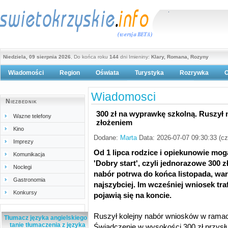
Niedziela, 09 sierpnia 2026
, Do końca roku
144
dni Imieniny:
Klary, Romana, Rozyny
Wiadomości
Region
Oświata
Turystyka
Rozrywka
O
Polityka prywatności
Wiadomosci
Niezbednik
300 zł na wyprawkę szkolną. Ruszył 
Wazne telefony
złożeniem
Kino
Dodane:
Marta
Data: 2026-07-07 09:30:33 (c
Imprezy
Od 1 lipca rodzice i opiekunowie mog
Komunikacja
'Dobry start', czyli jednorazowe 300
Noclegi
nabór potrwa do końca listopada, war
Gastronomia
najszybciej. Im wcześniej wniosek tra
Konkursy
pojawią się na koncie.
Ruszył kolejny nabór wniosków w ramac
Tłumacz języka angielskiego -
tanie tłumaczenia z języka
Świadczenie w wysokości 300 zł przysłu