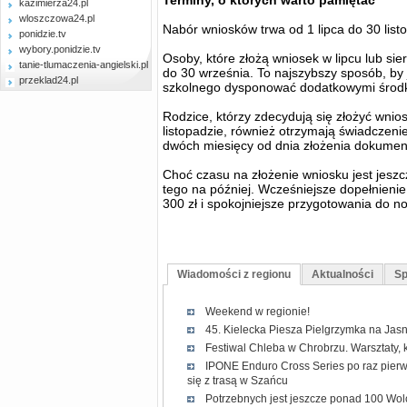
Terminy, o których warto pamiętać
kazimierza24.pl
wloszczowa24.pl
Nabór wniosków trwa od 1 lipca do 30 list
ponidzie.tv
wybory.ponidzie.tv
Osoby, które złożą wniosek w lipcu lub sie
tanie-tlumaczenia-angielski.pl
do 30 września. To najszybszy sposób, by
przeklad24.pl
szkolnego dysponować dodatkowymi środk
Rodzice, którzy zdecydują się złożyć wnio
listopadzie, również otrzymają świadczeni
dwóch miesięcy od dnia złożenia dokumen
Choć czasu na złożenie wniosku jest jeszcz
tego na później. Wcześniejsze dopełnieni
300 zł i spokojniejsze przygotowania do 
Wiadomości z regionu
Aktualności
Sp
Weekend w regionie!
45. Kielecka Piesza Pielgrzymka na Jasn
Festiwal Chleba w Chrobrzu. Warsztaty, 
IPONE Enduro Cross Series po raz pierw
się z trasą w Szańcu
Potrzebnych jest jeszcze ponad 100 Wol