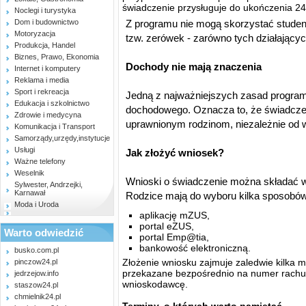
świadczenie przysługuje do ukończenia 24.
Noclegi i turystyka
Dom i budownictwo
Z programu nie mogą skorzystać studen
Motoryzacja
tzw. zerówek - zarówno tych działającyc
Produkcja, Handel
Biznes, Prawo, Ekonomia
Dochody nie mają znaczenia
Internet i komputery
Reklama i media
Sport i rekreacja
Jedną z najważniejszych zasad programu
Edukacja i szkolnictwo
dochodowego. Oznacza to, że świadcze
Zdrowie i medycyna
uprawnionym rodzinom, niezależnie od
Komunikacja i Transport
Samorządy,urzędy,instytucje
Usługi
Jak złożyć wniosek?
Ważne telefony
Weselnik
Wnioski o świadczenie można składać wy
Sylwester, Andrzejki,
Karnawał
Rodzice mają do wyboru kilka sposobów
Moda i Uroda
aplikację mZUS,
portal eZUS,
Warto odwiedzić
portal Emp@tia,
bankowość elektroniczną.
busko.com.pl
Złożenie wniosku zajmuje zaledwie kilka m
pinczow24.pl
przekazane bezpośrednio na numer rach
jedrzejow.info
wnioskodawcę.
staszow24.pl
chmielnik24.pl