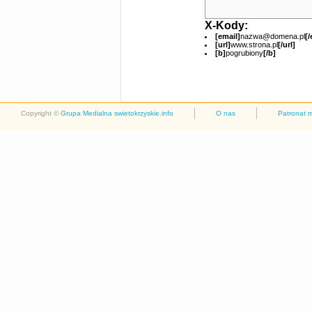
X-Kody:
[email]
nazwa@domena.pl
[/
[url]
www.strona.pl
[/url]
[b]
pogrubiony
[/b]
Copyright ©
Grupa Medialna swietokrzyskie.info
O nas
Patronat 