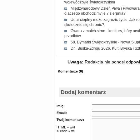
województwie świętokrzyskim
Międzynarodowy Dzień Piwa i Piwowara 2
dlaczego obchodzimy je 7 sierpnia?
Udar cieplny może zagrozić życiu. Jak r
skutecznie się chronić?
Gwara z moich stron - konkurs, który oc
przodków
58. Dymarki Świętokrzyskie - Nowa Słup
Dni Buska-Zdroju 2026. Kult, Bryska i Sz
Uwaga:
Redakcja nie ponosi odpowie
Komentarze
(
0
)
Dodaj komentarz
Imię:
Email:
Twój komentarz:
HTML = wył
X-code = wł