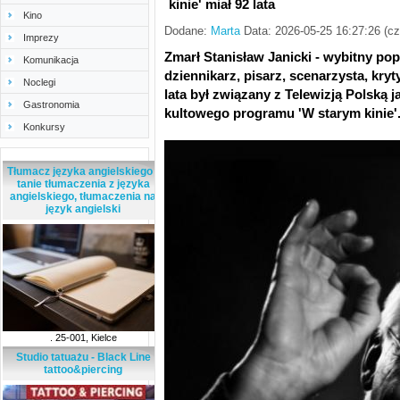
kinie' miał 92 lata
Kino
Dodane:
Marta
Data: 2026-05-25 16:27:26 (c
Imprezy
Zmarł Stanisław Janicki - wybitny po
Komunikacja
dziennikarz, pisarz, scenarzysta, kryt
Noclegi
lata był związany z Telewizją Polską 
Gastronomia
kultowego programu 'W starym kinie'. 
Konkursy
Tłumacz języka angielskiego -
tanie tłumaczenia z języka
angielskiego, tłumaczenia na
język angielski
. 25-001, Kielce
Studio tatuażu - Black Line
tattoo&piercing