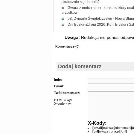
skutecznie się chronić?
Gwara z moich stron - konkurs, który oc
przodków
58. Dymarki Świętokrzyskie - Nowa Słup
Dni Buska-Zdroju 2026. Kult, Bryska i Sz
Uwaga:
Redakcja nie ponosi odpowie
Komentarze
(
0
)
Dodaj komentarz
Imię:
Email:
Twój komentarz:
HTML = wył
X-code = wł
X-Kody:
[email]
nazwa@domena.pl
[/
[url]
www.strona.pl
[/url]