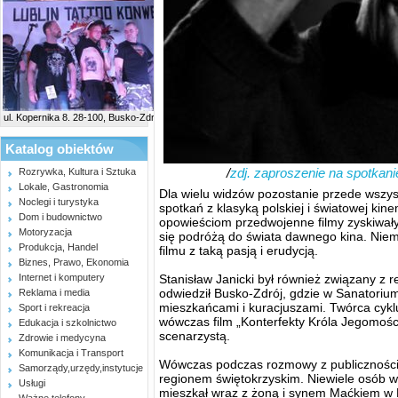
ul. Kopernika 8. 28-100, Busko-Zdrój
Katalog obiektów
/
zdj. zaproszenie na spotkani
Rozrywka, Kultura i Sztuka
Lokale, Gastronomia
Dla wielu widzów pozostanie przede wszy
Noclegi i turystyka
spotkań z klasyką polskiej i światowej kine
Dom i budownictwo
opowieściom przedwojenne filmy zyskiwały
Motoryzacja
się podróżą do świata dawnego kina. Niemal
Produkcja, Handel
filmu z taką pasją i erudycją.
Biznes, Prawo, Ekonomia
Internet i komputery
Stanisław Janicki był również związany z
odwiedził Busko-Zdrój, gdzie w Sanatorium
Reklama i media
mieszkańcami i kuracjuszami. Twórca cykl
Sport i rekreacja
wówczas film „Konterfekty Króla Jegomości
Edukacja i szkolnictwo
scenarzystą.
Zdrowie i medycyna
Komunikacja i Transport
Wówczas podczas rozmowy z publicznością
Samorządy,urzędy,instytucje
regionem świętokrzyskim. Niewiele osób wie
Usługi
mieszkał wraz z żoną i synem Maćkiem w M