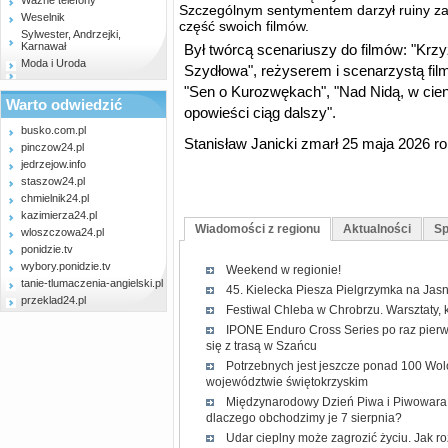
Ważne telefony
Szczególnym sentymentem darzył ruiny zam
Weselnik
część swoich filmów.
Sylwester, Andrzejki,
Karnawał
Był twórcą scenariuszy do filmów: "Krzyż
Moda i Uroda
Szydłowa", reżyserem i scenarzystą fi
"Sen o Kurozwękach", "Nad Nidą, w cieni
Warto odwiedzić
opowieści ciąg dalszy".
busko.com.pl
Stanisław Janicki zmarł 25 maja 2026 r
pinczow24.pl
jedrzejow.info
staszow24.pl
chmielnik24.pl
kazimierza24.pl
Wiadomości z regionu
Aktualności
Sp
wloszczowa24.pl
ponidzie.tv
wybory.ponidzie.tv
Weekend w regionie!
tanie-tlumaczenia-angielski.pl
45. Kielecka Piesza Pielgrzymka na Jasn
przeklad24.pl
Festiwal Chleba w Chrobrzu. Warsztaty, 
IPONE Enduro Cross Series po raz pierw
się z trasą w Szańcu
Potrzebnych jest jeszcze ponad 100 Wol
województwie świętokrzyskim
Międzynarodowy Dzień Piwa i Piwowara 2
dlaczego obchodzimy je 7 sierpnia?
Udar cieplny może zagrozić życiu. Jak r