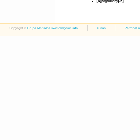
[b]
pogrubiony
[/b]
Copyright ©
Grupa Medialna swietokrzyskie.info
O nas
Patronat 