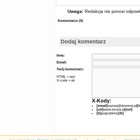
Uwaga:
Redakcja nie ponosi odpowie
Komentarze
(
0
)
Dodaj komentarz
Imię:
Email:
Twój komentarz:
HTML = wył
X-code = wł
X-Kody:
[email]
nazwa@domena.pl
[/
[url]
www.strona.pl
[/url]
[b]
pogrubiony
[/b]