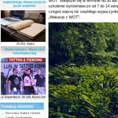
WOT” odbędzie się w terminie od 30 lipca
angielskiego, tłumaczenia na
szkolenie wyrównawcze od 7 do 14 sierp
język angielski
czegoś więcej niż zwykłego wypoczynk
„Wakacje z WOT”.
. 25-001, Kielce
Studio tatuażu - Black Line
tattoo&piercing
ul. Kopernika 8. 28-100, Busko-Zdrój
Katalog obiektów
Rozrywka, Kultura i Sztuka
Lokale, Gastronomia