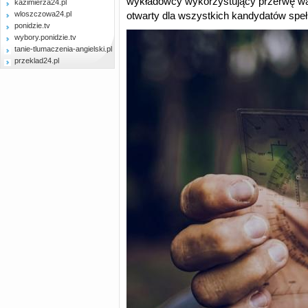
wykładowcy wykorzystujący przerwę wak
kazimierza24.pl
wloszczowa24.pl
otwarty dla wszystkich kandydatów spe
ponidzie.tv
wybory.ponidzie.tv
tanie-tlumaczenia-angielski.pl
przeklad24.pl