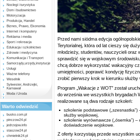
Noclegi i turystyka
Dom i budownictwo
Motoryzacja
Produkcja, Handel
Biznes, Prawo, Ekonomia
Internet i komputery
Reklama i media
Przed nami siódma edycja ogólnopolskie
Sport i rekreacja
Terytorialnej, która od lat cieszy się 
Edukacja i szkolnictwo
młodzieży, studentów, nauczycieli oraz
Zdrowie i medycyna
Komunikacja i Transport
sprawdzić się w wojskowym środowisku. 
Samorządy,urzędy,instytucje
chcą dobrze wykorzystać wakacyjny cz
Usługi
umiejętności, poprawić kondycję fizycz
Ważne telefony
zrobić pierwszy krok w kierunku służby
Weselnik
Sylwester, Andrzejki,
Program „Wakacje z WOT” został uruch
Karnawał
Moda i Uroda
do września we wszystkich brygadach W
realizowane są dwa rodzaje szkoleń:
Warto odwiedzić
szkolenie podstawowe („szesnastka”) – 
busko.com.pl
służby wojskowej,
szkolenie wyrównawcze („ósemka”) – 
pinczow24.pl
doświadczenie wojskowe.
jedrzejow.info
staszow24.pl
Z oferty korzystają przede wszystkim uc
chmielnik24.pl