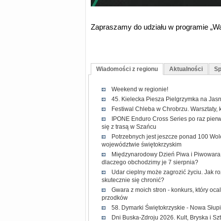
Zapraszamy do udziału w programie „W
Wiadomości z regionu
Aktualności
Sp
Weekend w regionie!
45. Kielecka Piesza Pielgrzymka na Jasn
Festiwal Chleba w Chrobrzu. Warsztaty, 
IPONE Enduro Cross Series po raz pierw
się z trasą w Szańcu
Potrzebnych jest jeszcze ponad 100 Wol
województwie świętokrzyskim
Międzynarodowy Dzień Piwa i Piwowara 2
dlaczego obchodzimy je 7 sierpnia?
Udar cieplny może zagrozić życiu. Jak r
skutecznie się chronić?
Gwara z moich stron - konkurs, który oc
przodków
58. Dymarki Świętokrzyskie - Nowa Słup
Dni Buska-Zdroju 2026. Kult, Bryska i Sz