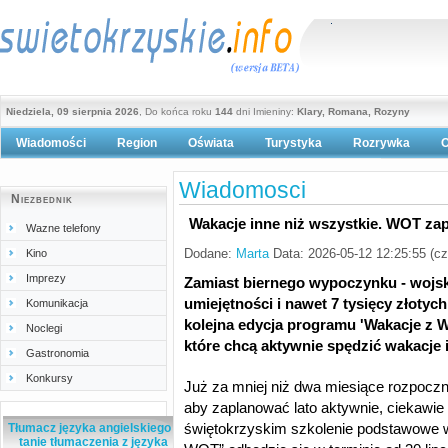
Niedziela, 09 sierpnia 2026
, Do końca roku
144
dni Imieniny:
Klary, Romana, Rozyny
Wiadomości
Region
Oświata
Turystyka
Rozrywka
O
Polityka prywatności
Wiadomosci
Niezbednik
Wakacje inne niż wszystkie. WOT zap
Wazne telefony
Dodane:
Marta
Data: 2026-05-12 12:25:55 (c
Kino
Imprezy
Zamiast biernego wypoczynku - woj
umiejętności i nawet 7 tysięcy złotyc
Komunikacja
kolejna edycja programu 'Wakacje z 
Noclegi
które chcą aktywnie spędzić wakacje 
Gastronomia
Konkursy
Już za mniej niż dwa miesiące rozpocz
aby zaplanować lato aktywnie, ciekawi
świętokrzyskim szkolenie podstawowe 
Tłumacz języka angielskiego -
tanie tłumaczenia z języka