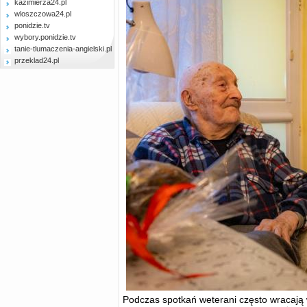
kazimierza24.pl
wloszczowa24.pl
ponidzie.tv
wybory.ponidzie.tv
tanie-tlumaczenia-angielski.pl
przeklad24.pl
Podczas spotkań weterani często wracają