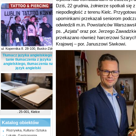
Dziś, 22 grudnia, żołnierze spotkali się
niepodległość z terenu Kielc. Przygoto
upominkami przekazali seniorom podcza
odwiedzili m.in. Powstańców Warszaws
ps. „Azjata” oraz por. Jerzego Zawadzki
przekazano również harcerzowi Szarych
Krajowej – por. Januszowi Siwkowi.
ul. Kopernika 8. 28-100, Busko-Zdrój
Tłumacz języka angielskiego -
tanie tłumaczenia z języka
angielskiego, tłumaczenia na
język angielski
. 25-001, Kielce
Katalog obiektów
Rozrywka, Kultura i Sztuka
Lokale, Gastronomia