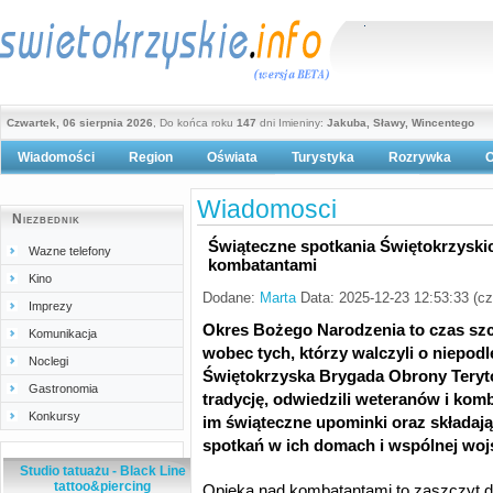
Czwartek, 06 sierpnia 2026
, Do końca roku
147
dni Imieniny:
Jakuba, Sławy, Wincentego
Wiadomości
Region
Oświata
Turystyka
Rozrywka
O
Polityka prywatności
Wiadomosci
Niezbednik
Świąteczne spotkania Świętokrzyskic
Wazne telefony
kombatantami
Kino
Dodane:
Marta
Data: 2025-12-23 12:53:33 (c
Imprezy
Okres Bożego Narodzenia to czas szc
Komunikacja
wobec tych, którzy walczyli o niepodl
Noclegi
Świętokrzyska Brygada Obrony Terytor
Gastronomia
tradycję, odwiedzili weteranów i kom
Konkursy
im świąteczne upominki oraz składaj
spotkań w ich domach i wspólnej wojs
Studio tatuażu - Black Line
tattoo&piercing
Opieka nad kombatantami to zaszczyt dl