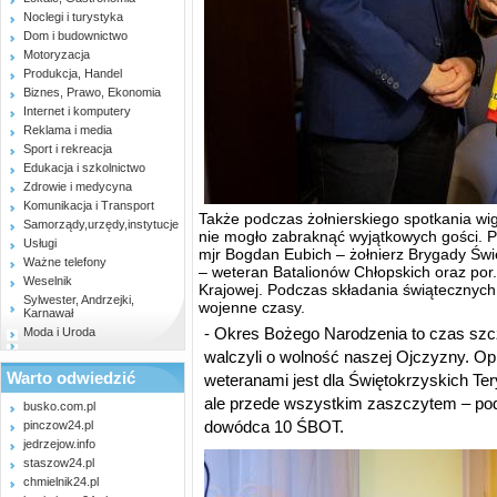
Noclegi i turystyka
Dom i budownictwo
Motoryzacja
Produkcja, Handel
Biznes, Prawo, Ekonomia
Internet i komputery
Reklama i media
Sport i rekreacja
Edukacja i szkolnictwo
Zdrowie i medycyna
Komunikacja i Transport
Także podczas żołnierskiego spotkania wigi
Samorządy,urzędy,instytucje
nie mogło zabraknąć wyjątkowych gości. Pr
Usługi
mjr Bogdan Eubich – żołnierz Brygady Świę
Ważne telefony
– weteran Batalionów Chłopskich oraz por. 
Weselnik
Krajowej. Podczas składania świątecznych
Sylwester, Andrzejki,
wojenne czasy.
Karnawał
- Okres Bożego Narodzenia to czas szcze
Moda i Uroda
walczyli o wolność naszej Ojczyzny. Op
Warto odwiedzić
weteranami jest dla Świętokrzyskich Ter
ale przede wszystkim zaszczytem – pod
busko.com.pl
dowódca 10 ŚBOT.
pinczow24.pl
jedrzejow.info
staszow24.pl
chmielnik24.pl