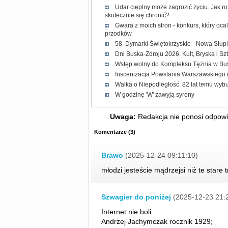
Udar cieplny może zagrozić życiu. Jak r
skutecznie się chronić?
Gwara z moich stron - konkurs, który oc
przodków
58. Dymarki Świętokrzyskie - Nowa Słup
Dni Buska-Zdroju 2026. Kult, Bryska i Sz
Wstęp wolny do Kompleksu Tężnia w Bus
Inscenizacja Powstania Warszawskiego (
Walka o Niepodległość: 82 lat temu wy
W godzinę 'W' zawyją syreny
Uwaga:
Redakcja nie ponosi odpowie
Komentarze
(
3
)
Brawo
(2025-12-24 09:11:10)
młodzi jesteście mądrzejsi niż te stare
Szwagier do poniżej
(2025-12-23 21:
Internet nie boli:
Andrzej Jachymczak rocznik 1929;