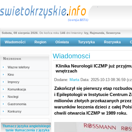
Sobota, 08 sierpnia 2026
, Do końca roku
146
dni Imieniny:
Izy, Rajmunda, Seweryna
Wiadomości
Region
Oświata
Turystyka
Rozrywka
O
Polityka prywatności
Wiadomosci
Niezbednik
Klinika Neurologii ICZMP już przyj
Wazne telefony
wnętrzach
Kino
Dodane:
Marta
Data: 2025-10-13 08:36:59 (c
Imprezy
Zakończył się pierwszy etap rozbudo
Komunikacja
i Epileptologii w Instytucie Centrum 
Noclegi
milionów złotych przekazanych prz
Gastronomia
warunków leczenia dzieci z całej Pols
Konkursy
chwili otwarcia ICZMP w 1989 roku.
Tłumacz języka angielskiego -
tanie tłumaczenia z języka