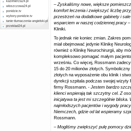
kazimierza24.pl
–
Zyskaliśmy nowe, większe pomieszcze
wloszczowa24.pl
komfort leczenia i zwiększyć liczbę p
ponidzie.tv
wybory.ponidzie.tv
przestrzeń na dodatkowe gabinety i sale
tanie-tlumaczenia-angielski.pl
wsparciem w naszej codziennej pracy
– 
przeklad24.pl
Kliniki.
To jednak nie koniec zmian. Zakres p
miał obejmować jedynie Klinikę Neurolo
również o Klinikę Neurochirurgii, aby móc
kompleksowo pomagać małym pacjentom.
wrześniu. Co więcej, Rossmann zadecy
15 do 20 milionów złotych. Symboliczny
złotych na wyposażenie obu klinik i st
dyrekcji szpitala podczas swojej wizyty
firmy Rossmann. -
Jestem bardzo szczę
klienci wspierają tak szczytny cel. Z oso
inicjatywa ta jest mi szczególnie bliska
najmłodszych pacjentów i wygody pracy
Niemczech, gdzie od lat wspieramy szp
Rossmann.
–
Mogliśmy zwiększyć pulę pomocy dzięk