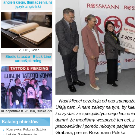
angielskiego, tłumaczenia na
język angielski
. 25-001, Kielce
Studio tatuażu - Black Line
tattoo&piercing
–
Nasi klienci oczekują od nas zaangaż
Ufają nam. A nam zależy na tym, by klien
ul. Kopernika 8. 28-100, Busko-Zdrój
korzystać ze specjalistycznego leczeni
dumni, że mogliśmy wesprzeć ten cel, z
Katalog obiektów
pracowników i pomóc młodym pacjentom
Rozrywka, Kultura i Sztuka
Grabara, prezes Rossmann Polska.
Lokale, Gastronomia