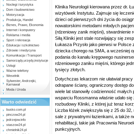
Noclegi i turystyka
Klinika Neurologii kierowana przez dr. Ł
Dom i budownictwo
wizytówek Instytutu. Zajmuje się lecze
Motoryzacja
dzieci od pierwszych dni życia do osiągn
Produkcja, Handel
Biznes, Prawo, Ekonomia
nowatorskimi metodami młodych pacjen
Internet i komputery
(rdzeniowy zanik mięśni), stwardnienie 
Reklama i media
Siłą Kliniki jest stale rozwijający się ze
Sport i rekreacja
Łukasza Przysło jako pierwsi w Polsce 
Edukacja i szkolnictwo
dziecka chorego na SMA, a wcześniej o
Zdrowie i medycyna
Komunikacja i Transport
podania do kanału kręgowego nusinersen
Samorządy,urzędy,instytucje
rdzeniowego zaniku mięśni, którego jed
Usługi
tysięcy złotych.
Ważne telefony
Weselnik
Dotychczas lekarzom nie ułatwiał pracy o
Sylwester, Andrzejki,
Karnawał
odrapane ściany, ograniczony dostęp do t
Moda i Uroda
wiele lat stanowiły codzienność małych p
wsparciu Rossmanna właśnie udało się
Warto odwiedzić
rozbudowy Kliniki, z której już teraz korz
busko.com.pl
Liczba łóżek zwiększyła się z 25 do 32
pinczow24.pl
sale z prywatnymi łazienkami, a także n
jedrzejow.info
rehabilitacji, takie jak Pracownia Neuroel
staszow24.pl
punkcyjnych.
chmielnik24.pl