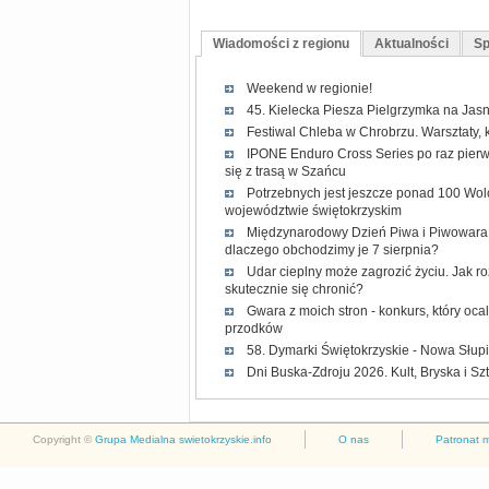
Wiadomości z regionu
Aktualności
Sp
Weekend w regionie!
45. Kielecka Piesza Pielgrzymka na Jasn
Festiwal Chleba w Chrobrzu. Warsztaty, 
IPONE Enduro Cross Series po raz pierw
się z trasą w Szańcu
Potrzebnych jest jeszcze ponad 100 Wol
województwie świętokrzyskim
Międzynarodowy Dzień Piwa i Piwowara 2
dlaczego obchodzimy je 7 sierpnia?
Udar cieplny może zagrozić życiu. Jak r
skutecznie się chronić?
Gwara z moich stron - konkurs, który oc
przodków
58. Dymarki Świętokrzyskie - Nowa Słup
Dni Buska-Zdroju 2026. Kult, Bryska i Sz
Copyright ©
Grupa Medialna swietokrzyskie.info
O nas
Patronat 