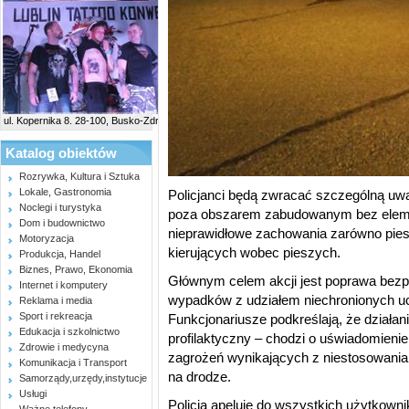
ul. Kopernika 8. 28-100, Busko-Zdrój
Katalog obiektów
Rozrywka, Kultura i Sztuka
Lokale, Gastronomia
Policjanci będą zwracać szczególną uw
Noclegi i turystyka
poza obszarem zabudowanym bez elem
Dom i budownictwo
nieprawidłowe zachowania zarówno piesz
Motoryzacja
kierujących wobec pieszych.
Produkcja, Handel
Biznes, Prawo, Ekonomia
Głównym celem akcji jest poprawa bezpi
Internet i komputery
wypadków z udziałem niechronionych u
Reklama i media
Sport i rekreacja
Funkcjonariusze podkreślają, że działan
Edukacja i szkolnictwo
profilaktyczny – chodzi o uświadomieni
Zdrowie i medycyna
zagrożeń wynikających z niestosowania
Komunikacja i Transport
na drodze.
Samorządy,urzędy,instytucje
Usługi
Policja apeluje do wszystkich użytkown