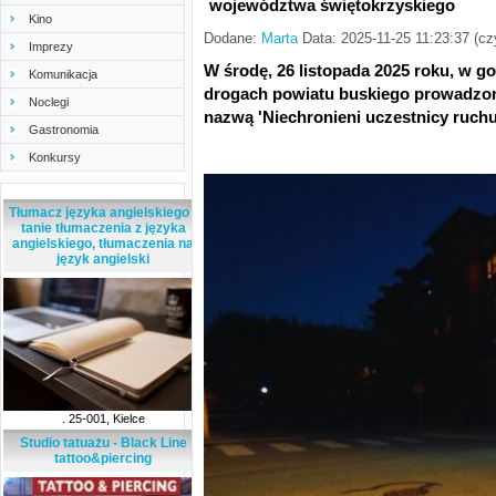
województwa świętokrzyskiego
Kino
Dodane:
Marta
Data: 2025-11-25 11:23:37 (c
Imprezy
W środę, 26 listopada 2025 roku, w g
Komunikacja
drogach powiatu buskiego prowadzo
Noclegi
nazwą 'Niechronieni uczestnicy ruch
Gastronomia
Konkursy
Tłumacz języka angielskiego -
tanie tłumaczenia z języka
angielskiego, tłumaczenia na
język angielski
. 25-001, Kielce
Studio tatuażu - Black Line
tattoo&piercing