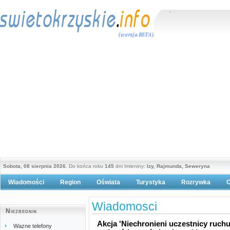
Sobota, 08 sierpnia 2026
, Do końca roku
145
dni Imieniny:
Izy, Rajmunda, Seweryna
Wiadomości
Region
Oświata
Turystyka
Rozrywka
O
Polityka prywatności
Wiadomosci
Niezbednik
Akcja 'Niechronieni uczestnicy ruc
Wazne telefony