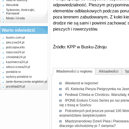
Ważne telefony
odpowiedzialność. Pieszym przypomina 
Weselnik
Sylwester, Andrzejki,
elementów odblaskowych podczas porus
Karnawał
poza terenem zabudowanym. Z kolei kie
Moda i Uroda
drodze nie są sami i powinni zachować
pieszych i rowerzystów.
Warto odwiedzić
busko.com.pl
pinczow24.pl
Źródło: KPP w Busku-Zdroju
jedrzejow.info
staszow24.pl
chmielnik24.pl
kazimierza24.pl
wloszczowa24.pl
Wiadomości z regionu
Aktualności
Sp
ponidzie.tv
wybory.ponidzie.tv
tanie-tlumaczenia-angielski.pl
Weekend w regionie!
przeklad24.pl
45. Kielecka Piesza Pielgrzymka na Jasn
Festiwal Chleba w Chrobrzu. Warsztaty, 
IPONE Enduro Cross Series po raz pierw
się z trasą w Szańcu
Potrzebnych jest jeszcze ponad 100 Wol
województwie świętokrzyskim
Międzynarodowy Dzień Piwa i Piwowara 2
dlaczego obchodzimy je 7 sierpnia?