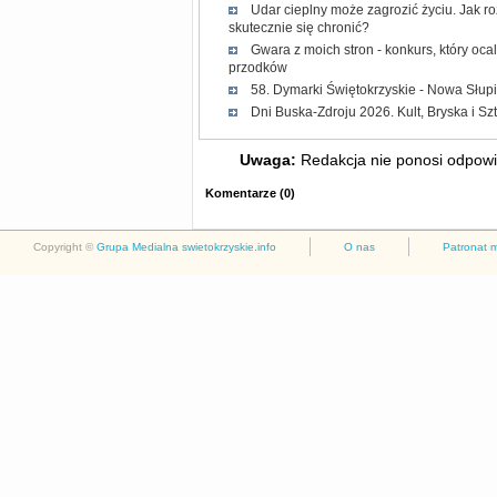
Udar cieplny może zagrozić życiu. Jak r
skutecznie się chronić?
Gwara z moich stron - konkurs, który oc
przodków
58. Dymarki Świętokrzyskie - Nowa Słup
Dni Buska-Zdroju 2026. Kult, Bryska i Sz
Uwaga:
Redakcja nie ponosi odpowie
Komentarze
(
0
)
Copyright ©
Grupa Medialna swietokrzyskie.info
O nas
Patronat 