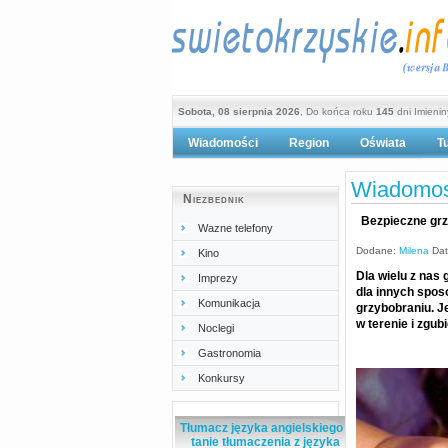
Sobota, 08 sierpnia 2026
, Do końca roku
145
dni Imieni
Wiadomości
Region
Oświata
T
Po
Wiadomos
Niezbednik
Bezpieczne grz
Wazne telefony
Dodane:
Milena
Dat
Kino
Dla wielu z nas
Imprezy
dla innych spos
Komunikacja
grzybobraniu. J
w terenie i zgubi
Noclegi
Gastronomia
Konkursy
Tłumacz języka angielskiego -
tanie tłumaczenia z języka