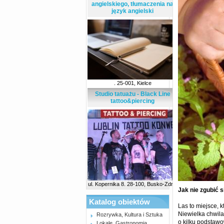
angielskiego, tłumaczenia na
język angielski
. 25-001, Kielce
Studio tatuażu - Black Line
tattoo&piercing
ul. Kopernika 8. 28-100, Busko-Zdrój
Jak nie zgubić s
Katalog obiektów
Las to miejsce, 
Niewielka chwila
Rozrywka, Kultura i Sztuka
o kilku podstaw
Lokale, Gastronomia