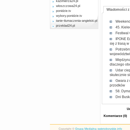
kazimierza24.pl
wloszczowa24.pl
Wiadomości z
ponidzie.tv
wybory.ponidzie.tv
tanie-tlumaczenia-angielski.pl
Weekend 
przeklad24.pl
45. Kiel
Festiwal
IPONE En
się z trasą 
Potrzebn
województwi
Międzyna
dlaczego obc
Udar cie
skutecznie s
Gwara z 
przodków
58. Dyma
Dni Buska
U
Komentarze
(
0
)
Copyright ©
Grupa Medialna swietokrzyskie.info