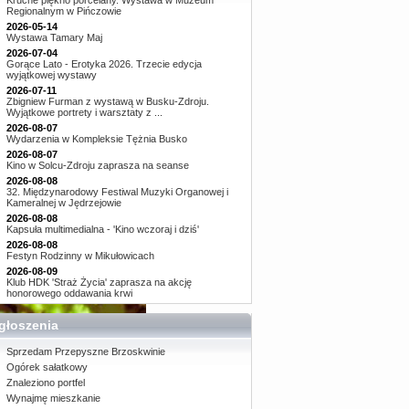
Kruche piękno porcelany. Wystawa w Muzeum
Regionalnym w Pińczowie
2026-05-14
Wystawa Tamary Maj
2026-07-04
Gorące Lato - Erotyka 2026. Trzecie edycja
wyjątkowej wystawy
2026-07-11
Zbigniew Furman z wystawą w Busku-Zdroju.
Wyjątkowe portrety i warsztaty z ...
2026-08-07
Wydarzenia w Kompleksie Tężnia Busko
2026-08-07
Kino w Solcu-Zdroju zaprasza na seanse
2026-08-08
32. Międzynarodowy Festiwal Muzyki Organowej i
Kameralnej w Jędrzejowie
2026-08-08
Kapsuła multimedialna - 'Kino wczoraj i dziś'
2026-08-08
Festyn Rodzinny w Mikułowicach
2026-08-09
Klub HDK 'Straż Życia' zaprasza na akcję
honorowego oddawania krwi
głoszenia
Sprzedam Przepyszne Brzoskwinie
Ogórek sałatkowy
Znaleziono portfel
Wynajmę mieszkanie