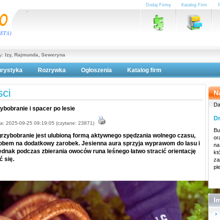
Dodaj Firmę
Katalog Firm
ny:
Izy, Rajmunda, Seweryna
urystyka
Rozrywka
Ogłoszenia
Katalog firm
lityka prywatności
ci
N
Da
ybobranie i spacer po lesie
Dn
a: 2025-09-25 09:19:05 (czytane: 23871)
Bu
 grzybobranie jest ulubioną formą aktywnego spędzania wolnego czasu,
or
obem na dodatkowy zarobek. Jesienna aura sprzyja wyprawom do lasu i
na
ednak podczas zbierania owoców runa leśnego łatwo stracić orientację
kt
ć się.
za
pl
I