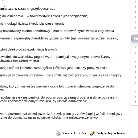
zeństwa w czasie grzybobrania:
ię do lasu sam/a – w towarzystwie zawsze jest bezpieczniej.
kich, dokąd idziesz i kiedy planujesz wrócić.
bą naładowany telefon komórkowy - może uratować życie w razie zagubienia.
N
 terenie - zapamiętuj charakterystyczne punkty (np. linie energetyczne, ścieżki,
 zbyt daleko od ścieżek i dróg leśnych.
powiednio do warunków pogodowych - pamiętaj o wygodnym obuwiu i jasnym
 ułatwia zauważenie w lesie.
dę i coś do jedzenia, szczególnie jeśli planujesz dłuższy pobyt w lesie.
dek przy zbieraniu grzybów - nie schylaj się bez przerwy, co jakiś czas rozejrzyj
zybów, których nie jesteś pewien - mogą być trujące i stanowić zagrożenie dla
cia.
ubienia się - nie panikuj. Spróbuj wrócić tą samą drogą, a jeśli nie potrafisz -
oc i pozostań w jednym miejscu, by ułatwić odnalezienie.
sze powinno być ważniejsze niż koszyk pełen grzybów. Lepiej wrócić z mniejszym
cznie do domu, niż narażać siebie i bliskich na niebezpieczeństwo.