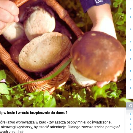
O
ię w lesie i wrócić bezpiecznie do domu?
które łatwo wprowadza w błąd - zwłaszcza osoby mniej doświadczone.
 nieuwagi wystarczy, by stracić orientację. Dlatego zawsze trzeba pamiętać
owych zasadach.