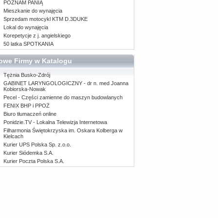
POZNAM PANIĄ
Mieszkanie do wynajęcia
Sprzedam motocykl KTM D.3DUKE
Lokal do wynajęcia
Korepetycje z j. angielskiego
50 latka SPOTKANIA
owe Firmy w Katalogu
Tężnia Busko-Zdrój
GABINET LARYNGOLOGICZNY - dr n. med Joanna
Kobiorska-Nowak
Pecel - Części zamienne do maszyn budowlanych
FENIX BHP i PPOŻ
Biuro tłumaczeń online
Ponidzie.TV - Lokalna Telewizja Internetowa
Filharmonia Świętokrzyska im. Oskara Kolberga w
Kielcach
Kurier UPS Polska Sp. z.o.o.
Kurier Siódemka S.A.
Kurier Poczta Polska S.A.