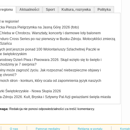
 regionu
Aktualności
Sport
Kultura, rozrywka
Polityka
w regionie!
ecka Piesza Pielgrzymka na Jasną Górę 2026 (foto)
 Chleba w Chrobrzu. Warsztaty, koncerty i darmowe loty balonem
duro Cross Series po raz pierwszy w Busku-Zdroju. Motocykliści zmierzą
w Szańcu
ych jest jeszcze ponad 100 Wolontariuszy Szlachetnej Paczki w
e świętokrzyskim
rodowy Dzień Piwa i Piwowara 2026. Skąd wzięło się to święto i
hodzimy je 7 sierpnia?
plny może zagrozić życiu. Jak rozpoznać niebezpieczne objawy i
ię chronić?
moich stron - konkurs, który ocala od zapomnienia język naszych
rki Świętokrzyskie - Nowa Słupia 2026
-Zdroju 2026. Kult, Bryska i Sztywny Pal Azji gwiazdami święta miasta
waga:
Redakcja nie ponosi odpowiedzialności za treść komentarzy.
O nas
Patronat medialny
Reklama w portalu
Kontak