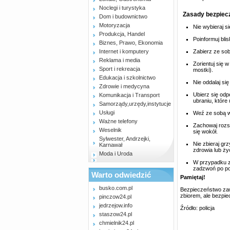
Noclegi i turystyka
Zasady bezpiec
Dom i budownictwo
Motoryzacja
Nie wybieraj s
Produkcja, Handel
Poinformuj blis
Biznes, Prawo, Ekonomia
Internet i komputery
Zabierz ze so
Reklama i media
Zorientuj się w
Sport i rekreacja
mostki).
Edukacja i szkolnictwo
Nie oddalaj się
Zdrowie i medycyna
Ubierz się od
Komunikacja i Transport
ubraniu, które
Samorządy,urzędy,instytucje
Usługi
Weź ze sobą wo
Ważne telefony
Zachowaj rozsą
Weselnik
się wokół.
Sylwester, Andrzejki,
Nie zbieraj gr
Karnawał
zdrowia lub ży
Moda i Uroda
W przypadku zag
zadzwoń po pom
Warto odwiedzić
Pamiętaj!
busko.com.pl
Bezpieczeństwo zaw
zbiorem, ale bezpie
pinczow24.pl
jedrzejow.info
Źródło: policja
staszow24.pl
chmielnik24.pl