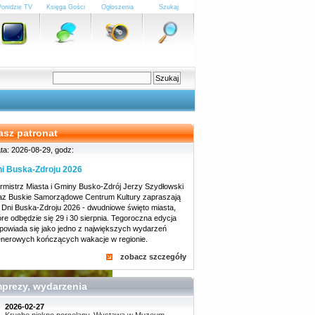
Ponidzie TV
Księga Gości
Ogłoszenia
Szukaj
asz patronat
ta: 2026-08-29, godz:
i Buska-Zdroju 2026
rmistrz Miasta i Gminy Busko-Zdrój Jerzy Szydłowski
az Buskie Samorządowe Centrum Kultury zapraszają
 Dni Buska-Zdroju 2026 - dwudniowe święto miasta,
óre odbędzie się 29 i 30 sierpnia. Tegoroczna edycja
powiada się jako jedno z największych wydarzeń
enerowych kończących wakacje w regionie.
zobacz szczegóły
mprezy, wydarzenia
2026-02-27