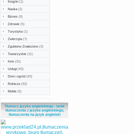
Książki
(1)
Nauka
(2)
Biznes
(0)
Zdrowie
(5)
Turystyka
(1)
Zwierzęta
(7)
Zgubiono-Znaleziono
(3)
Towarzyskie
(11)
Inne
(31)
Usługi
(43)
Dom i ogród
(63)
Rolnicze
(52)
Meble
(5)
Tłumacz języka angielskiego - tanie
tłumaczenia z języka angielskiego,
tłumaczenia na język angielski