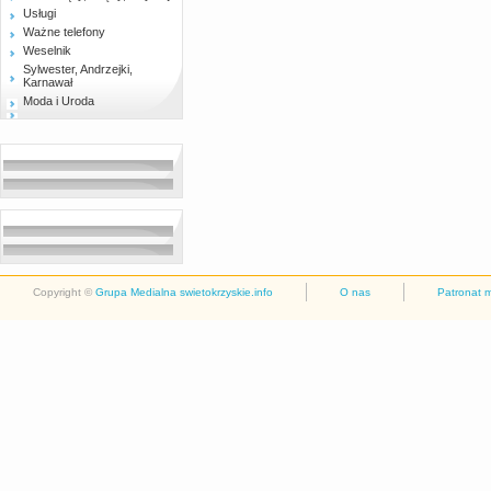
Usługi
Ważne telefony
Weselnik
Sylwester, Andrzejki,
Karnawał
Moda i Uroda
Copyright ©
Grupa Medialna swietokrzyskie.info
O nas
Patronat 