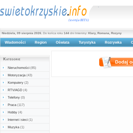
Niedziela, 09 sierpnia 2026
, Do końca roku
144
dni Imieniny:
Klary, Romana, Rozyny
Wiadomości
Region
Oświata
Turystyka
Rozrywka
O
Polityka prywatności
Kategorie
Nieruchomości
(85)
Motoryzacja
(43)
Komputery
(2)
RTV/AGD
(4)
Telefony
(0)
Praca
(117)
Hobby
(4)
Internet i sieci
(1)
Muzyka
(1)