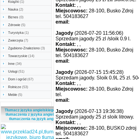
Książki
(1)
Kontakt:
, ,
Nauka
(2)
Miejscowosc:
28-100, Busko Zdroj
tel. 504183627
Biznes
(0)
email:
Zdrowie
(5)
Jagody
(2026-07-20 11:56:06)
Turystyka
(1)
Sprzedam jagody 25 zl /sloik 0.9 l.
Zwierzęta
(7)
Kontakt:
, ,
Zgubiono-Znaleziono
(3)
Miejscowosc:
28-100, Busko Zdroj
tel. 504183627
Towarzyskie
(14)
email:
Inne
(34)
Usługi
(51)
Jagody
(2026-07-15 15:45:28)
Sprzedam jagody. Sloik 0.9L 25 zl. 
Dom i ogród
(67)
Kontakt:
, ,
Rolnicze
(53)
Miejscowosc:
28-100, Busko Zdroj
tel.
Meble
(5)
email:
Tłumacz języka angielskiego - tanie
Jagody
(2026-07-13 19:36:38)
tłumaczenia z języka angielskiego,
Sprzedam jagody 25 zl sloik litrowy.
tłumaczenia na język angielski
Kontakt:
, ,
Miejscowosc:
28-100, BUSKO zdroj
tel. 504183627