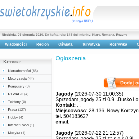
Niedziela, 09 sierpnia 2026
, Do końca roku
144
dni Imieniny:
Klary, Romana, Rozyny
Wiadomości
Region
Oświata
Turystyka
Rozrywka
O
Polityka prywatności
Ogłoszenia
Kategorie
Nieruchomości
(86)
Motoryzacja
(44)
Komputery
(3)
Jagody
(2026-07-30 11:00:35)
RTV/AGD
(4)
Sprzedam jagody 25 zl 0.9 l.Busko i 
Telefony
(0)
Kontakt:
, ,
Praca
(127)
Miejscowosc:
28-136, Nowy Korczyn
tel. 504183627
Hobby
(4)
email:
Internet i sieci
(1)
Jagody
(2026-07-22 21:12:57)
Muzyka
(1)
Sprzedam jagody 25 zl za sloik.0.9L.