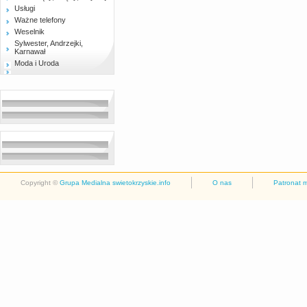
Usługi
Ważne telefony
Weselnik
Sylwester, Andrzejki,
Karnawał
Moda i Uroda
Copyright ©
Grupa Medialna swietokrzyskie.info
O nas
Patronat 