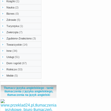
Książki
(1)
Nauka
(2)
Biznes
(0)
Zdrowie
(5)
Turystyka
(1)
Zwierzęta
(7)
Zgubiono-Znaleziono
(3)
Towarzyskie
(14)
Inne
(34)
Usługi
(51)
Dom i ogród
(67)
Rolnicze
(53)
Meble
(5)
Tłumacz języka angielskiego - tanie
tłumaczenia z języka angielskiego,
tłumaczenia na język angielski