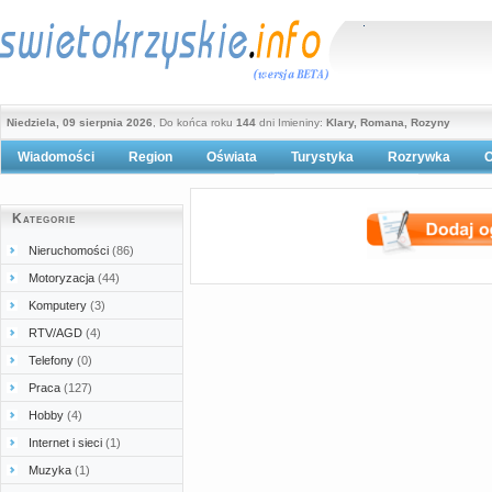
Niedziela, 09 sierpnia 2026
, Do końca roku
144
dni Imieniny:
Klary, Romana, Rozyny
Wiadomości
Region
Oświata
Turystyka
Rozrywka
O
Polityka prywatności
Kategorie
Nieruchomości
(86)
Motoryzacja
(44)
Komputery
(3)
RTV/AGD
(4)
Telefony
(0)
Praca
(127)
Hobby
(4)
Internet i sieci
(1)
Muzyka
(1)