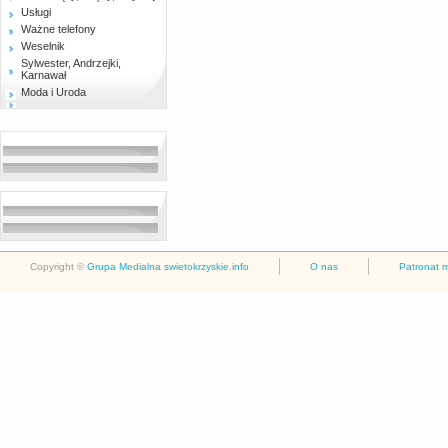
Usługi
Ważne telefony
Weselnik
Sylwester, Andrzejki,
Karnawał
Moda i Uroda
Copyright ©
Grupa Medialna swietokrzyskie.info
O nas
Patronat 