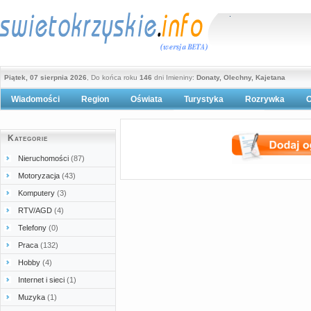
Piątek, 07 sierpnia 2026
, Do końca roku
146
dni Imieniny:
Donaty, Olechny, Kajetana
Wiadomości
Region
Oświata
Turystyka
Rozrywka
O
Polityka prywatności
Kategorie
Nieruchomości
(87)
Motoryzacja
(43)
Komputery
(3)
RTV/AGD
(4)
Telefony
(0)
Praca
(132)
Hobby
(4)
Internet i sieci
(1)
Muzyka
(1)