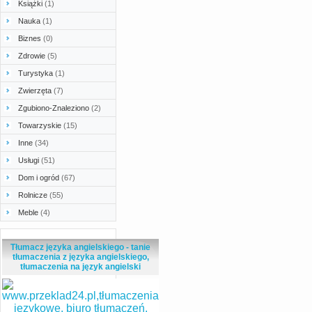
Książki
(1)
Nauka
(1)
Biznes
(0)
Zdrowie
(5)
Turystyka
(1)
Zwierzęta
(7)
Zgubiono-Znaleziono
(2)
Towarzyskie
(15)
Inne
(34)
Usługi
(51)
Dom i ogród
(67)
Rolnicze
(55)
Meble
(4)
Tłumacz języka angielskiego - tanie
tłumaczenia z języka angielskiego,
tłumaczenia na język angielski