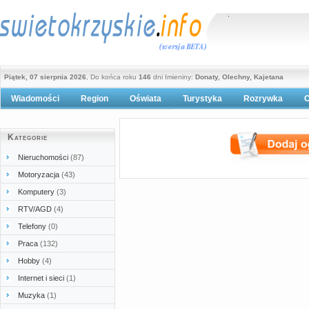
Piątek, 07 sierpnia 2026
, Do końca roku
146
dni Imieniny:
Donaty, Olechny, Kajetana
Wiadomości
Region
Oświata
Turystyka
Rozrywka
O
Polityka prywatności
Kategorie
Nieruchomości
(87)
Motoryzacja
(43)
Komputery
(3)
RTV/AGD
(4)
Telefony
(0)
Praca
(132)
Hobby
(4)
Internet i sieci
(1)
Muzyka
(1)