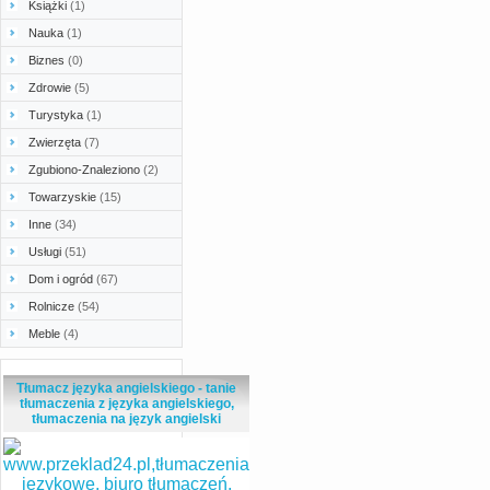
Książki
(1)
Nauka
(1)
Biznes
(0)
Zdrowie
(5)
Turystyka
(1)
Zwierzęta
(7)
Zgubiono-Znaleziono
(2)
Towarzyskie
(15)
Inne
(34)
Usługi
(51)
Dom i ogród
(67)
Rolnicze
(54)
Meble
(4)
Tłumacz języka angielskiego - tanie
tłumaczenia z języka angielskiego,
tłumaczenia na język angielski