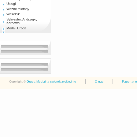
Usługi
Ważne telefony
Weselnik
Sylwester, Andrzejki,
Karnawał
Moda i Uroda
Copyright ©
Grupa Medialna swietokrzyskie.info
O nas
Patronat 