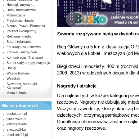
Noclegi i turystyka
Dom i budownictwo
Motoryzacja
Produkcja, Handel
Biznes, Prawo, Ekonomia
Internet i komputery
Zawody rozgrywane będą w dwóch cz
Reklama i media
Sport i rekreacja
Bieg Główny na 5 km z klasyfikacją OP
Edukacja i szkolnictwo
Zdrowie i medycyna
wiekowych dla kobiet i mężczyzn (od 
Komunikacja i Transport
Samorządy,urzędy,instytucje
Biegi dzieci i młodzieży: 400 m (roczniki
Usługi
2009–2013) w oddzielnych biegach dla d
Ważne telefony
Weselnik
Sylwester, Andrzejki,
Nagrody i atrakcje
Karnawał
Moda i Uroda
Dla najlepszych w każdej kategorii prze
rzeczowe. Nagrody nie dublują się mię
Warto odwiedzić
Wszyscy zawodnicy, którzy ukończą bieg
busko.com.pl
dziecięcych, otrzymają pamiątkowe me
pinczow24.pl
Dodatkowo uhonorowana zostanie najlic
jedrzejow.info
oraz nagrody rzeczowe.
staszow24.pl
chmielnik24.pl