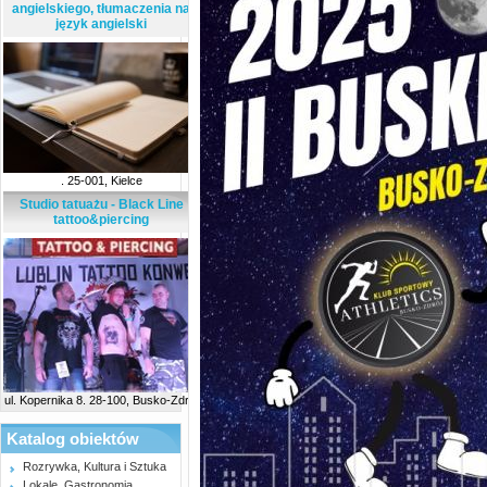
angielskiego, tłumaczenia na
język angielski
. 25-001, Kielce
Studio tatuażu - Black Line
tattoo&piercing
ul. Kopernika 8. 28-100, Busko-Zdrój
Katalog obiektów
Rozrywka, Kultura i Sztuka
Lokale, Gastronomia