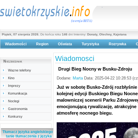
Piątek, 07 sierpnia 2026
, Do końca roku
146
dni Imieniny:
Donaty, Olechny, Kajetana
Wiadomości
Region
Oświata
Turystyka
Rozrywka
O
Polityka prywatności
Wiadomosci
Niezbednik
Drugi Bieg Nocny w Busku-Zdroju
Wazne telefony
Dodane:
Marta
Data: 2025-04-22 10:28:53 (c
Kino
Imprezy
Już w sobotę Busko-Zdrój rozbłyśni
kolejnej edycji Buskiego Biegu Nocn
Komunikacja
malowniczej scenerii Parku Zdrojowe
Noclegi
emocjonującą rywalizację, atrakcyjne
Gastronomia
atmosferę nocnego biegu.
Konkursy
Tłumacz języka angielskiego -
tanie tłumaczenia z języka