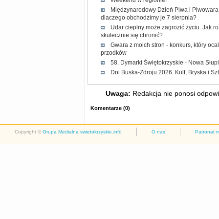
Weekend w regionie!
Międzynarodowy Dzień Piwa i Piwowara 2
dlaczego obchodzimy je 7 sierpnia?
Udar cieplny może zagrozić życiu. Jak r
skutecznie się chronić?
Gwara z moich stron - konkurs, który oc
przodków
58. Dymarki Świętokrzyskie - Nowa Słup
Dni Buska-Zdroju 2026. Kult, Bryska i Sz
Uwaga:
Redakcja nie ponosi odpowie
Komentarze
(
0
)
Copyright ©
Grupa Medialna swietokrzyskie.info
O nas
Patronat 