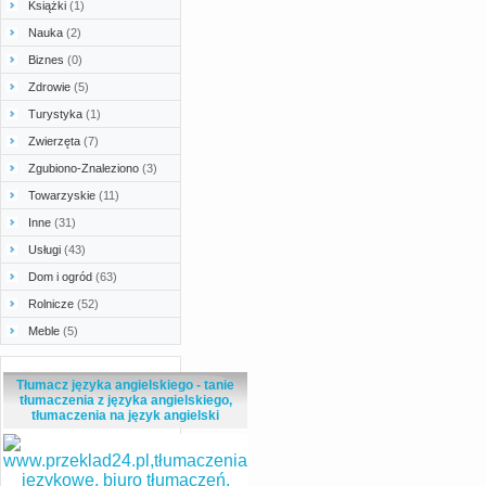
Książki
(1)
Nauka
(2)
Biznes
(0)
Zdrowie
(5)
Turystyka
(1)
Zwierzęta
(7)
Zgubiono-Znaleziono
(3)
Towarzyskie
(11)
Inne
(31)
Usługi
(43)
Dom i ogród
(63)
Rolnicze
(52)
Meble
(5)
Tłumacz języka angielskiego - tanie
tłumaczenia z języka angielskiego,
tłumaczenia na język angielski