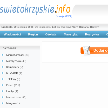
Niedziela, 09 sierpnia 2026
, Do końca roku
144
dni Imieniny:
Klary, Romana, Rozyny
Wiadomości
Region
Oświata
Turystyka
Rozrywka
O
Polityka prywatności
Kategorie
Nieruchomości
(83)
Motoryzacja
(43)
Komputery
(2)
RTV/AGD
(4)
Telefony
(0)
Praca
(117)
Hobby
(4)
Internet i sieci
(1)
Muzyka
(1)