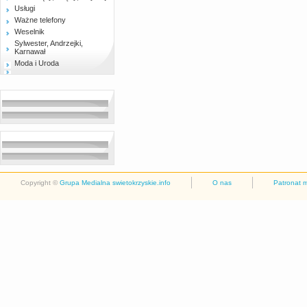
Usługi
Ważne telefony
Weselnik
Sylwester, Andrzejki,
Karnawał
Moda i Uroda
Copyright ©
Grupa Medialna swietokrzyskie.info
O nas
Patronat 