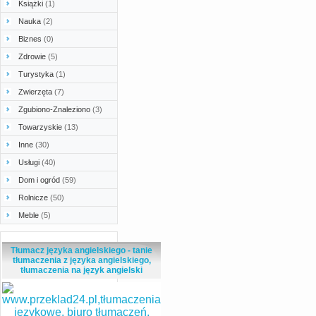
Książki
(1)
Nauka
(2)
Biznes
(0)
Zdrowie
(5)
Turystyka
(1)
Zwierzęta
(7)
Zgubiono-Znaleziono
(3)
Towarzyskie
(13)
Inne
(30)
Usługi
(40)
Dom i ogród
(59)
Rolnicze
(50)
Meble
(5)
Tłumacz języka angielskiego - tanie
tłumaczenia z języka angielskiego,
tłumaczenia na język angielski