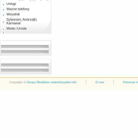
Usługi
Ważne telefony
Weselnik
Sylwester, Andrzejki,
Karnawał
Moda i Uroda
Copyright ©
Grupa Medialna swietokrzyskie.info
O nas
Patronat 