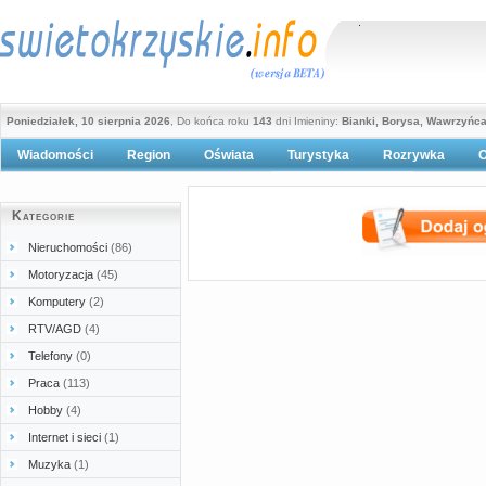
Poniedziałek, 10 sierpnia 2026
, Do końca roku
143
dni Imieniny:
Bianki, Borysa, Wawrzyńc
Wiadomości
Region
Oświata
Turystyka
Rozrywka
O
Polityka prywatności
Kategorie
Nieruchomości
(86)
Motoryzacja
(45)
Komputery
(2)
RTV/AGD
(4)
Telefony
(0)
Praca
(113)
Hobby
(4)
Internet i sieci
(1)
Muzyka
(1)