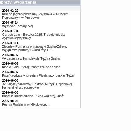
mprezy, wydarzenia
2026-02-27
Kruche piękno porcelany. Wystawa w Muzeum
Regionalnym w Pińczowie
2026-05-14
Wystawa Tamary Maj
2026-07-04
Gorące Lato - Erotyka 2026. Trzecie edycja
wyjątkowej wystawy
2026-07-11
Zbigniew Furman z wystawą w Busku-Zdroju.
Wyjątkowe portrety i warsztaty z ...
2026-08-07
Wydarzenia w Kompleksie Tężnia Busko
2026-08-07
Kino w Solcu-Zdroju zaprasza na seanse
2026-08-07
Potańcówka z Andrzejem Pisulą przy buskiej Tężni
2026-08-08
32. Międzynarodowy Festiwal Muzyki Organowej i
Kameralnej w Jędrzejowie
2026-08-08
Kapsuła multimedialna - 'Kino wczoraj i dziś'
2026-08-08
Festyn Rodzinny w Mikułowicach