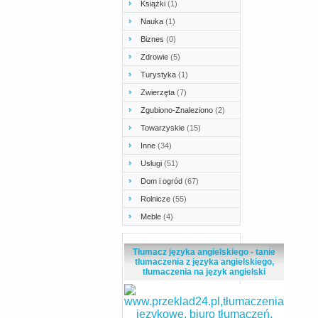
Książki
(1)
Nauka
(1)
Biznes
(0)
Zdrowie
(5)
Turystyka
(1)
Zwierzęta
(7)
Zgubiono-Znaleziono
(2)
Towarzyskie
(15)
Inne
(34)
Usługi
(51)
Dom i ogród
(67)
Rolnicze
(55)
Meble
(4)
Tłumacz języka angielskiego - tanie
tłumaczenia z języka angielskiego,
tłumaczenia na język angielski