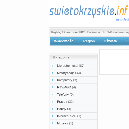
Piątek, 07 sierpnia 2026
, Do końca roku
146
dni Imienin
Wiadomości
Region
Oświata
T
Po
Kategorie
Nieruchomości
(87)
Motoryzacja
(43)
Komputery
(3)
RTV/AGD
(4)
Telefony
(0)
Praca
(132)
Hobby
(4)
Internet i sieci
(1)
Muzyka
(1)