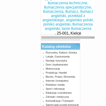
. 25-001, Kielce
Katalog obiektów
Rozrywka, Kultura i Sztuka
Lokale, Gastronomia
Noclegi i turystyka
Dom i budownictwo
Motoryzacja
Produkcja, Handel
Biznes, Prawo, Ekonomia
Internet i komputery
Reklama i media
Sport i rekreacja
Edukacja i szkolnictwo
Zdrowie i medycyna
Komunikacja i Transport
Samorządy,urzędy,instytucje