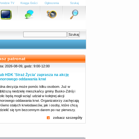
Ponidzie TV
Księga Gości
Ogłoszenia
Szukaj
asz patronat
ta: 2026-08-09, godz: 9:00-12:00
ub HDK 'Straż Życia' zaprasza na akcję
norowego oddawania krwi
dna decyzja może pomóc kilku osobom. Już w
jbliższą niedzielę mieszkańcy gminy Busko-Zdrój i
olic będą mogli wziąć udział w kolejnej akcji
norowego oddawania krwi. Organizatorzy zachęcają
równo stałych krwiodawców, jak i osoby, które chcą
dzielić się tym bezcennym darem po raz pierwszy.
zobacz szczegóły