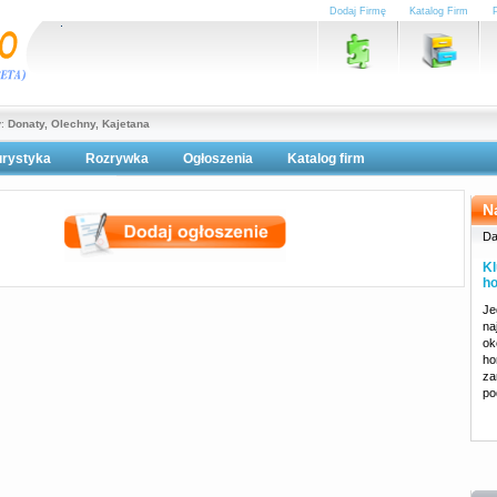
Dodaj Firmę
Katalog Firm
y:
Donaty, Olechny, Kajetana
urystyka
Rozrywka
Ogłoszenia
Katalog firm
lityka prywatności
N
Da
Kl
ho
Je
na
ok
ho
za
po