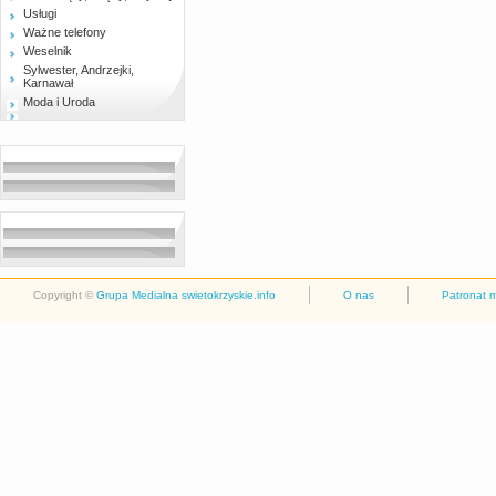
Usługi
Ważne telefony
Weselnik
Sylwester, Andrzejki,
Karnawał
Moda i Uroda
Copyright ©
Grupa Medialna swietokrzyskie.info
O nas
Patronat 