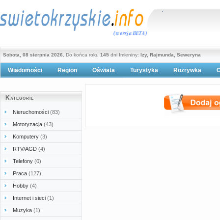
Sobota, 08 sierpnia 2026
, Do końca roku
145
dni Imieniny:
Izy, Rajmunda, Seweryna
Wiadomości
Region
Oświata
Turystyka
Rozrywka
O
Polityka prywatności
Kategorie
Nieruchomości
(83)
Motoryzacja
(43)
Komputery
(3)
RTV/AGD
(4)
Telefony
(0)
Praca
(127)
Hobby
(4)
Internet i sieci
(1)
Muzyka
(1)