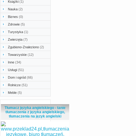
Książki
(1)
Nauka
(2)
Biznes
(0)
Zdrowie
(5)
Turystyka
(1)
Zwierzęta
(7)
Zgubiono-Znaleziono
(2)
Towarzyskie
(12)
Inne
(34)
Usługi
(51)
Dom i ogród
(66)
Rolnicze
(51)
Meble
(5)
Tłumacz języka angielskiego - tanie
tłumaczenia z języka angielskiego,
tłumaczenia na język angielski