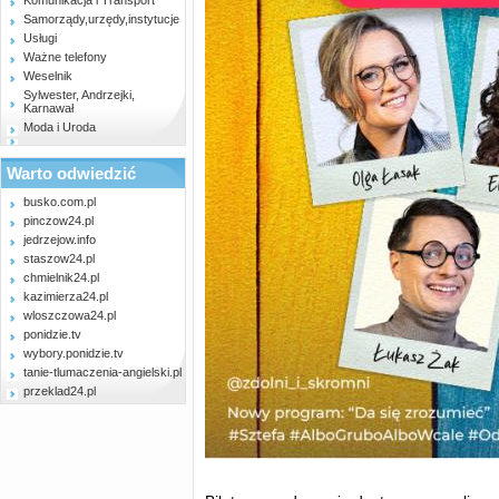
Komunikacja i Transport
Samorządy,urzędy,instytucje
Usługi
Ważne telefony
Weselnik
Sylwester, Andrzejki,
Karnawał
Moda i Uroda
Warto odwiedzić
busko.com.pl
pinczow24.pl
jedrzejow.info
staszow24.pl
chmielnik24.pl
kazimierza24.pl
wloszczowa24.pl
ponidzie.tv
wybory.ponidzie.tv
tanie-tlumaczenia-angielski.pl
przeklad24.pl