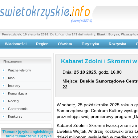
Poniedziałek, 10 sierpnia 2026
, Do końca roku
143
dni Imieniny:
Bianki, Borysa, Wawrzyńc
Wiadomości
Region
Oświata
Turystyka
Rozrywka
O
Polityka prywatności
Kabaret Zdolni i Skromni 
Niezbednik
Wazne telefony
Dnia:
25 10 2025
, godz.
16.00
Kino
Miejsce:
Buskie Samorządowe Centru
Imprezy
22
Komunikacja
Noclegi
W sobotę, 25 października 2025 roku o g
Gastronomia
Samorządowego Centrum Kultury wystąpi 
prezentując swój premierowy program „Da
Konkursy
Kabaret Zdolni i Skromni tworzą znani z int
Ewelina Wojtak, Andrzej Kozłowski oraz Ł
Tłumacz języka angielskiego -
tanie tłumaczenia z języka
dzięki milionom wyświetleń w mediach spo