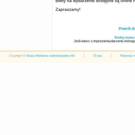
Bilety na wydarzenie dostępne są online 
Zapraszamy!
Powrót d
Dodaj nową 
Jeśli wiesz o imprezie/wydarzeniu którego
Copyright ©
Grupa Medialna swietokrzyskie.info
O nas
Patronat 