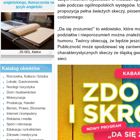
angielskiego, tłumaczenia na
sale podczas ogólnopolskich występów. 
język angielski
propozycja pełna świeżych skeczy, piose
codziennego.
„Da się zrozumieć” to widowisko, które 
podziałów i nieporozumień można znaleźć
humoru. Twórcy obiecują, że będzie jeszcz
Publiczność może spodziewać się zarówn
charakterystycznych skeczy ze śląską gwa
. 25-001, Kielce
sieci.
Katalog obiektów
Rozrywka, Kultura i Sztuka
Lokale, Gastronomia
Noclegi i turystyka
Dom i budownictwo
Motoryzacja
Produkcja, Handel
Biznes, Prawo, Ekonomia
Internet i komputery
Reklama i media
Sport i rekreacja
Edukacja i szkolnictwo
Zdrowie i medycyna