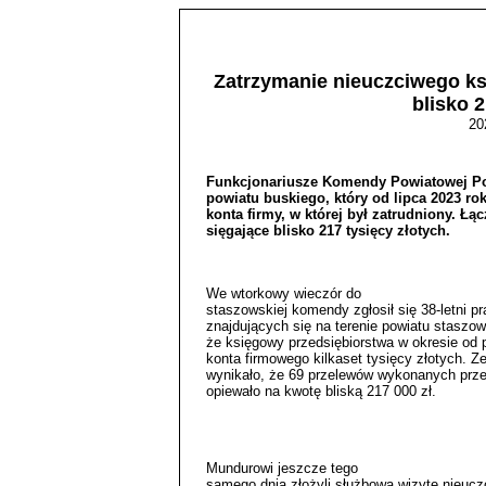
Zatrzymanie nieuczciwego ks
blisko 2
20
Funkcjonariusze Komendy Powiatowej Poli
powiatu buskiego, który od lipca 2023 ro
konta firmy, w której był zatrudniony. Łąc
sięgające blisko 217 tysięcy złotych.
We wtorkowy wieczór do
staszowskiej komendy zgłosił się 38-letni pr
znajdujących się na terenie powiatu staszow
że księgowy przedsiębiorstwa w okresie od 
konta firmowego kilkaset tysięcy złotych. 
wynikało, że 69 przelewów wykonanych prz
opiewało na kwotę bliską 217 000 zł.
Mundurowi jeszcze tego
samego dnia złożyli służbową wizytę nieuc