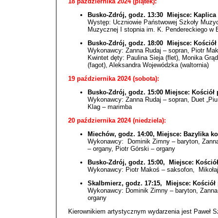
18 października 2024 (piątek):
Busko-Zdrój, godz. 13:30 Miejsce: Kaplic
Występ: Uczniowie Państwowej Szkoły Muzycz
Muzycznej I stopnia im. K. Pendereckiego w 
Busko-Zdrój, godz. 18:00 Miejsce: Kościół 
Wykonawcy: Zanna Rudaj – sopran, Piotr Makoś
Kwintet dęty: Paulina Sieja (flet), Monika Gr
(fagot), Aleksandra Wojewódzka (waltornia)
19 października 2024 (sobota):
Busko-Zdrój, godz. 15:00 Miejsce: Kościół 
Wykonawcy: Zanna Rudaj – sopran, Duet „Piu 
Klag – marimba
20 października 2024 (niedziela):
Miechów, godz. 14:00,
Miejsce: Bazylika k
Wykonawcy: Dominik Zimny – baryton, Zanna 
– organy, Piotr Górski – organy
Busko-Zdrój, godz. 15:00, Miejsce: Kościół
Wykonawcy: Piotr Makoś – saksofon, Mikołaj
Skalbmierz, godz. 17:15, Miejsce: Kościół
Wykonawcy: Dominik Zimny – baryton, Zanna 
organy
Kierownikiem artystycznym wydarzenia jest Paweł S