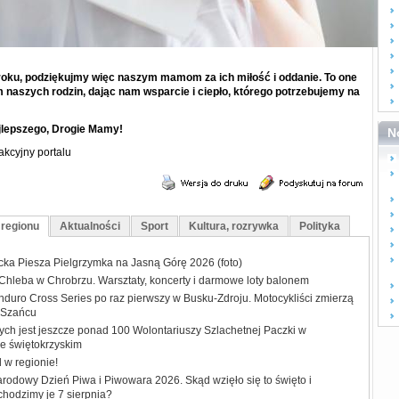
 roku, podziękujmy więc naszym mamom za ich miłość i oddanie. To one
naszych rodzin, dając nam wsparcie i ciepło, którego potrzebujemy na
jlepszego, Drogie Mamy!
N
akcyjny portalu
 regionu
Aktualności
Sport
Kultura, rozrywka
Polityka
ecka Piesza Pielgrzymka na Jasną Górę 2026 (foto)
 Chleba w Chrobrzu. Warsztaty, koncerty i darmowe loty balonem
duro Cross Series po raz pierwszy w Busku-Zdroju. Motocykliści zmierzą
w Szańcu
ych jest jeszcze ponad 100 Wolontariuszy Szlachetnej Paczki w
e świętokrzyskim
w regionie!
rodowy Dzień Piwa i Piwowara 2026. Skąd wzięło się to święto i
hodzimy je 7 sierpnia?