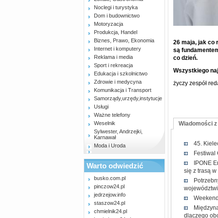
Noclegi i turystyka
Dom i budownictwo
Motoryzacja
Produkcja, Handel
Biznes, Prawo, Ekonomia
26 maja, jak co
Internet i komputery
są fundamentem 
Reklama i media
co dzień.
Sport i rekreacja
Wszystkiego na
Edukacja i szkolnictwo
Zdrowie i medycyna
życzy zespół red
Komunikacja i Transport
Samorządy,urzędy,instytucje
Usługi
Ważne telefony
Weselnik
Wiadomości z
Sylwester, Andrzejki,
Karnawał
45. Kiel
Moda i Uroda
Festiwal
IPONE En
Warto odwiedzić
się z trasą 
busko.com.pl
Potrzebn
pinczow24.pl
województwi
jedrzejow.info
Weekend 
staszow24.pl
Międzyna
chmielnik24.pl
dlaczego obc