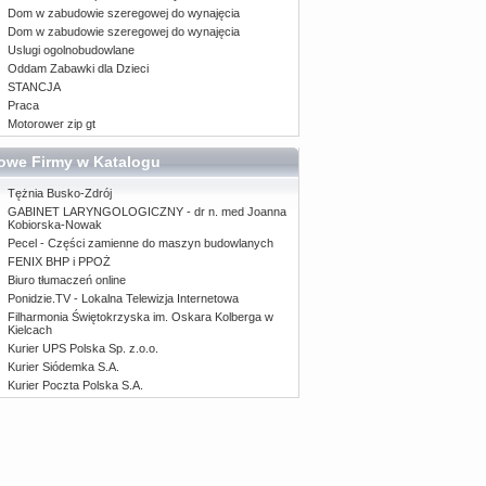
Dom w zabudowie szeregowej do wynajęcia
Dom w zabudowie szeregowej do wynajęcia
Uslugi ogolnobudowlane
Oddam Zabawki dla Dzieci
STANCJA
Praca
Motorower zip gt
owe Firmy w Katalogu
Tężnia Busko-Zdrój
GABINET LARYNGOLOGICZNY - dr n. med Joanna
Kobiorska-Nowak
Pecel - Części zamienne do maszyn budowlanych
FENIX BHP i PPOŻ
Biuro tłumaczeń online
Ponidzie.TV - Lokalna Telewizja Internetowa
Filharmonia Świętokrzyska im. Oskara Kolberga w
Kielcach
Kurier UPS Polska Sp. z.o.o.
Kurier Siódemka S.A.
Kurier Poczta Polska S.A.