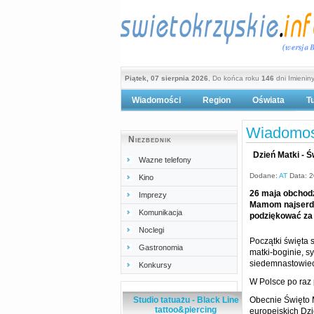
Piątek, 07 sierpnia 2026
, Do końca roku
146
dni Imienin
Wiadomości
Region
Oświata
T
Po
Wiadomos
Niezbednik
Dzień Matki - Ś
Wazne telefony
Dodane:
AT
Data: 2
Kino
26 maja obchodz
Imprezy
Mamom najserde
Komunikacja
podziękować za 
Noclegi
Początki święta 
Gastronomia
matki-boginie, s
siedemnastowiecz
Konkursy
W Polsce po raz
Studio tatuażu - Black Line
Obecnie Święto M
tattoo&piercing
europejskich Dzi