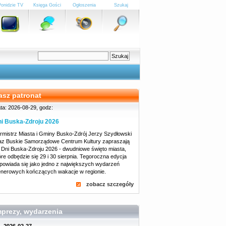
Ponidzie TV
Księga Gości
Ogłoszenia
Szukaj
asz patronat
ta: 2026-08-29, godz:
i Buska-Zdroju 2026
rmistrz Miasta i Gminy Busko-Zdrój Jerzy Szydłowski
az Buskie Samorządowe Centrum Kultury zapraszają
 Dni Buska-Zdroju 2026 - dwudniowe święto miasta,
óre odbędzie się 29 i 30 sierpnia. Tegoroczna edycja
powiada się jako jedno z największych wydarzeń
enerowych kończących wakacje w regionie.
zobacz szczegóły
mprezy, wydarzenia