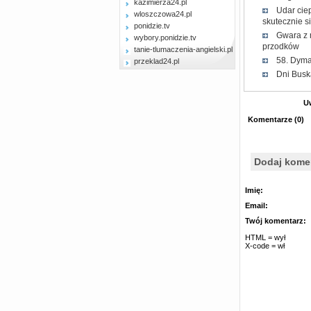
kazimierza24.pl
Udar cie
wloszczowa24.pl
skutecznie s
ponidzie.tv
Gwara z 
wybory.ponidzie.tv
przodków
tanie-tlumaczenia-angielski.pl
58. Dyma
przeklad24.pl
Dni Buska
U
Komentarze
(
0
)
Dodaj kome
Imię:
Email:
Twój komentarz:
HTML = wył
X-code = wł