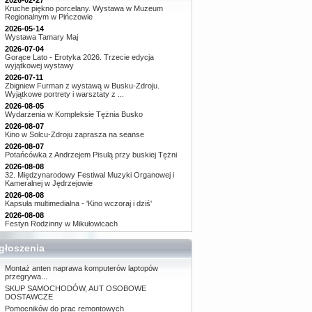
2026-02-27
Kruche piękno porcelany. Wystawa w Muzeum
Regionalnym w Pińczowie
2026-05-14
Wystawa Tamary Maj
2026-07-04
Gorące Lato - Erotyka 2026. Trzecie edycja
wyjątkowej wystawy
2026-07-11
Zbigniew Furman z wystawą w Busku-Zdroju.
Wyjątkowe portrety i warsztaty z ...
2026-08-05
Wydarzenia w Kompleksie Tężnia Busko
2026-08-07
Kino w Solcu-Zdroju zaprasza na seanse
2026-08-07
Potańcówka z Andrzejem Pisulą przy buskiej Tężni
2026-08-08
32. Międzynarodowy Festiwal Muzyki Organowej i
Kameralnej w Jędrzejowie
2026-08-08
Kapsuła multimedialna - 'Kino wczoraj i dziś'
2026-08-08
Festyn Rodzinny w Mikułowicach
głoszenia
Montaż anten naprawa komputerów laptopów
przegrywa...
SKUP SAMOCHODÓW, AUT OSOBOWE
DOSTAWCZE
Pomocników do prac remontowych