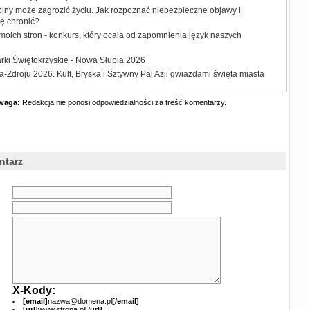
plny może zagrozić życiu. Jak rozpoznać niebezpieczne objawy i
ię chronić?
moich stron - konkurs, który ocala od zapomnienia język naszych
rki Świętokrzyskie - Nowa Słupia 2026
-Zdroju 2026. Kult, Bryska i Sztywny Pal Azji gwiazdami święta miasta
waga:
Redakcja nie ponosi odpowiedzialności za treść komentarzy.
ntarz
X-Kody:
[email]
nazwa@domena.pl
[/email]
[url]
www.strona.pl
[/url]