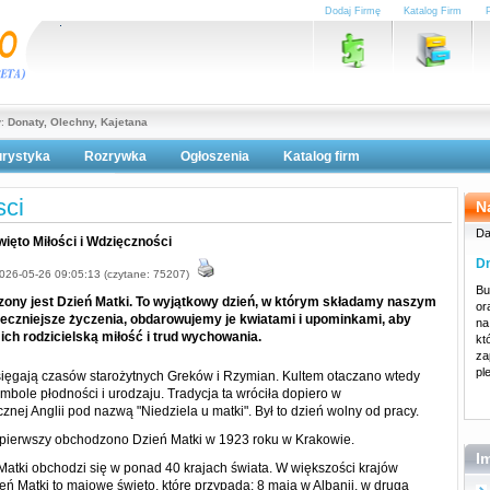
Dodaj Firmę
Katalog Firm
y:
Donaty, Olechny, Kajetana
urystyka
Rozrywka
Ogłoszenia
Katalog firm
lityka prywatności
ci
N
Da
więto Miłości i Wdzięczności
Dn
026-05-26 09:05:13 (czytane: 75207)
Bu
ony jest Dzień Matki. To wyjątkowy dzień, w którym składamy naszym
or
czniejsze życzenia, obdarowujemy je kwiatami i upominkami, aby
na
ich rodzicielską miłość i trud wychowania.
kt
za
pl
sięgają czasów starożytnych Greków i Rzymian. Kultem otaczano wtedy
ymbole płodności i urodzaju. Tradycja ta wróciła dopiero w
nej Anglii pod nazwą "Niedziela u matki". Był to dzień wolny od pracy.
 pierwszy obchodzono Dzień Matki w 1923 roku w Krakowie.
I
atki obchodzi się w ponad 40 krajach świata. W większości krajów
eń Matki to majowe święto, które przypada: 8 maja w Albanii, w drugą