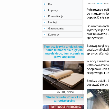
Dodane:
Marta
Data
Kino
Pińczowscy poli
Imprezy
do magazynu je
Komunikacja
dopuścić się sz
Noclegi
Do włamań docho
Gastronomia
wykorzystując os
oraz rękawiczki
Konkursy
spożywczym.
Sprawą zajęli si
Tłumacz języka angielskiego -
analizowali okol
tanie tłumaczenia z języka
angielskiego, tłumaczenia na
sprawcy. Wzmożo
język angielski
W nocy z niedzie
Patrolowo-Inter
rysopisowi. Jak 
sklepowego. Fun
Śledczy ustalili
dostawać się do 
. 25-001, Kielce
Studio tatuażu - Black Line
tattoo&piercing