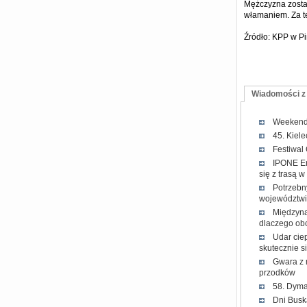
Mężczyzna został
włamaniem. Za te
Źródło: KPP w P
Wiadomości z
Weekend 
45. Kiel
Festiwal
IPONE En
się z trasą 
Potrzebn
województwi
Międzyna
dlaczego obc
Udar cie
skutecznie s
Gwara z 
przodków
58. Dyma
Dni Buska