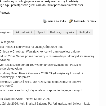
 osadzony w policyjnym areszcie i usłyszał zarzuty kradzieży z
go typu przestępstwo grozi kara do 10 lat pozbawienia wolności.
ińczowie
 regionu
Aktualności
Sport
Kultura, rozrywka
Polityka
w regionie!
ecka Piesza Pielgrzymka na Jasną Górę 2026 (foto)
 Chleba w Chrobrzu. Warsztaty, koncerty i darmowe loty balonem
duro Cross Series po raz pierwszy w Busku-Zdroju. Motocykliści zmierzą
w Szańcu
ych jest jeszcze ponad 100 Wolontariuszy Szlachetnej Paczki w
e świętokrzyskim
rodowy Dzień Piwa i Piwowara 2026. Skąd wzięło się to święto i
hodzimy je 7 sierpnia?
plny może zagrozić życiu. Jak rozpoznać niebezpieczne objawy i
ię chronić?
moich stron - konkurs, który ocala od zapomnienia język naszych
rki Świętokrzyskie - Nowa Słupia 2026
-Zdroju 2026. Kult, Bryska i Sztywny Pal Azji gwiazdami święta miasta