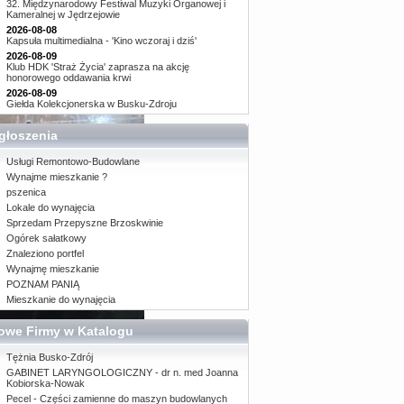
32. Międzynarodowy Festiwal Muzyki Organowej i
Kameralnej w Jędrzejowie
2026-08-08
Kapsuła multimedialna - 'Kino wczoraj i dziś'
2026-08-09
Klub HDK 'Straż Życia' zaprasza na akcję
honorowego oddawania krwi
2026-08-09
Giełda Kolekcjonerska w Busku-Zdroju
głoszenia
Usługi Remontowo-Budowlane
Wynajme mieszkanie ?
pszenica
Lokale do wynajęcia
Sprzedam Przepyszne Brzoskwinie
Ogórek sałatkowy
Znaleziono portfel
Wynajmę mieszkanie
POZNAM PANIĄ
Mieszkanie do wynajęcia
owe Firmy w Katalogu
Tężnia Busko-Zdrój
GABINET LARYNGOLOGICZNY - dr n. med Joanna
Kobiorska-Nowak
Pecel - Części zamienne do maszyn budowlanych