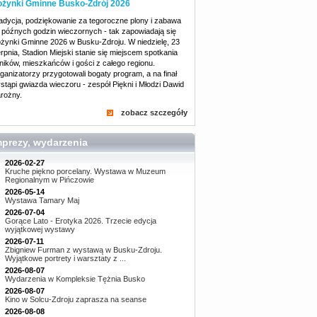
żynki Gminne Busko-Zdrój 2026
adycja, podziękowanie za tegoroczne plony i zabawa
 późnych godzin wieczornych - tak zapowiadają się
żynki Gminne 2026 w Busku-Zdroju. W niedzielę, 23
erpnia, Stadion Miejski stanie się miejscem spotkania
lników, mieszkańców i gości z całego regionu.
ganizatorzy przygotowali bogaty program, a na finał
stąpi gwiazda wieczoru - zespół Piękni i Młodzi Dawid
rożny.
zobacz szczegóły
mprezy, wydarzenia
2026-02-27
Kruche piękno porcelany. Wystawa w Muzeum
Regionalnym w Pińczowie
2026-05-14
Wystawa Tamary Maj
2026-07-04
Gorące Lato - Erotyka 2026. Trzecie edycja
wyjątkowej wystawy
2026-07-11
Zbigniew Furman z wystawą w Busku-Zdroju.
Wyjątkowe portrety i warsztaty z ...
2026-08-07
Wydarzenia w Kompleksie Tężnia Busko
2026-08-07
Kino w Solcu-Zdroju zaprasza na seanse
2026-08-08