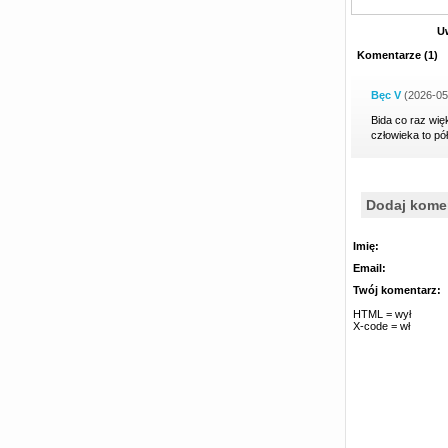
U
Komentarze
(
1
)
Bęc V
(2026-05
Bida co raz wię
człowieka to pół
Dodaj kome
Imię:
Email:
Twój komentarz:
HTML = wył
X-code = wł