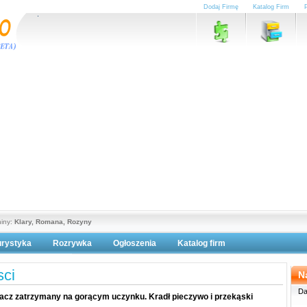
Dodaj Firmę
Katalog Firm
niny:
Klary, Romana, Rozyny
urystyka
Rozrywka
Ogłoszenia
Katalog firm
lityka prywatności
ci
N
Da
cz zatrzymany na gorącym uczynku. Kradł pieczywo i przekąski