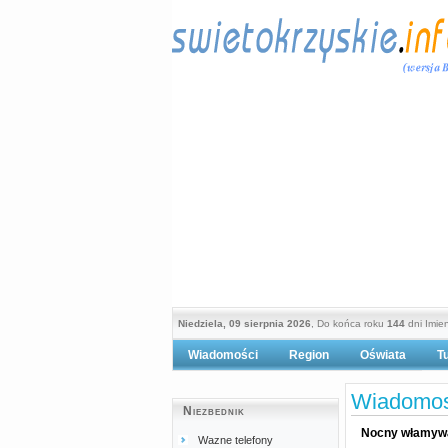
Niedziela, 09 sierpnia 2026
, Do końca roku
144
dni Imie
Wiadomości
Region
Oświata
T
Po
Wiadomos
Niezbednik
Nocny włamywa
Wazne telefony