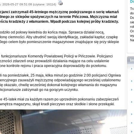
Do
: 2026-05-27 09:51:08 (czytane: 16114)
Tr
cjanci zatrzymali 45-letniego mężczyznę podejrzanego o serię włamań
do
dnego ze sklepów spożywczych na terenie Pińczowa. Mężczyzna miał
Do
eściu kradzieży z włamaniem. Wpadł podczas kolejnej próby kradzieży.
si
ro
Or
dziło od połowy kwietnia do końca maja. Sprawca działał nocą,
wy
łonę ciemności. Aby utrudnić swoją identyfikację, zakładał kaptur, czapkę
Na
. Jego celem było pomieszczenie magazynowe znajdujące się przy sklepie
ę funkcjonariusze Komendy Powiatowej Policji w Pińczowie. Policjanci
I
iczności zdarzeń oraz prowadzili działania mające na celu ustalenie
ne kontrole rejonu i praca operacyjna doprowadziły do przełomu.
li na poniedziałek, 25 maja, kilka minut po godzinie 2:00 policjanci Ogniwa
wencyjnego zauważyli mężczyznę odpowiadającego wcześniej ustalonemu
się okazało, chwilę wcześniej dokonał kolejnego włamania do magazynu
kcjonariusze zatrzymali go na gorącym uczynku.
, że 45-latek miał za każdym razem po uprzednim pokonaniu zabezpieczeń
wnętrza magazynu, skąd kradł pieczywo oraz słodkie i słone przekąski.