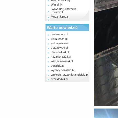
Ważne telefony
Weselnik
Sylwester, Andrzejki,
Karnawał
Moda i Uroda
Warto odwiedzić
busko.com.pl
pinczow24.pl
jedrzejow.info
staszow24.pl
chmielnik24.pl
kazimierza24.pl
wloszczowa24.pl
ponidzie.tv
wybory.ponidzie.tv
tanie-tlumaczenia-angielski.pl
przeklad24.pl