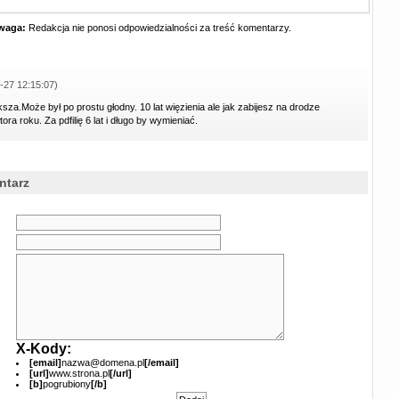
waga:
Redakcja nie ponosi odpowiedzialności za treść komentarzy.
-27 12:15:07)
ksza.Może był po prostu głodny. 10 lat więzienia ale jak zabijesz na drodze
tora roku. Za pdfilię 6 lat i długo by wymieniać.
ntarz
X-Kody:
[email]
nazwa@domena.pl
[/email]
[url]
www.strona.pl
[/url]
[b]
pogrubiony
[/b]