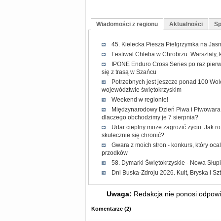
Wiadomości z regionu
Aktualności
Sp
45. Kielecka Piesza Pielgrzymka na Jasn
Festiwal Chleba w Chrobrzu. Warsztaty, 
IPONE Enduro Cross Series po raz pierw
się z trasą w Szańcu
Potrzebnych jest jeszcze ponad 100 Wol
województwie świętokrzyskim
Weekend w regionie!
Międzynarodowy Dzień Piwa i Piwowara 2
dlaczego obchodzimy je 7 sierpnia?
Udar cieplny może zagrozić życiu. Jak r
skutecznie się chronić?
Gwara z moich stron - konkurs, który oc
przodków
58. Dymarki Świętokrzyskie - Nowa Słup
Dni Buska-Zdroju 2026. Kult, Bryska i Sz
Uwaga:
Redakcja nie ponosi odpowie
Komentarze
(
2
)