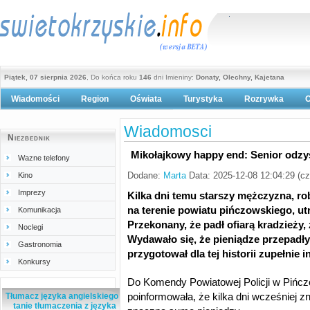
Piątek, 07 sierpnia 2026
, Do końca roku
146
dni Imieniny:
Donaty, Olechny, Kajetana
Wiadomości
Region
Oświata
Turystyka
Rozrywka
O
Polityka prywatności
Wiadomosci
Niezbednik
Mikołajkowy happy end: Senior odzy
Wazne telefony
Dodane:
Marta
Data: 2025-12-08 12:04:29 (c
Kino
Imprezy
Kilka dni temu starszy mężczyzna, r
na terenie powiatu pińczowskiego, ut
Komunikacja
Przekonany, że padł ofiarą kradzieży,
Noclegi
Wydawało się, że pieniądze przepadły
Gastronomia
przygotował dla tej historii zupełnie in
Konkursy
Do Komendy Powiatowej Policji w Pińczow
poinformowała, że kilka dni wcześniej z
Tłumacz języka angielskiego -
tanie tłumaczenia z języka