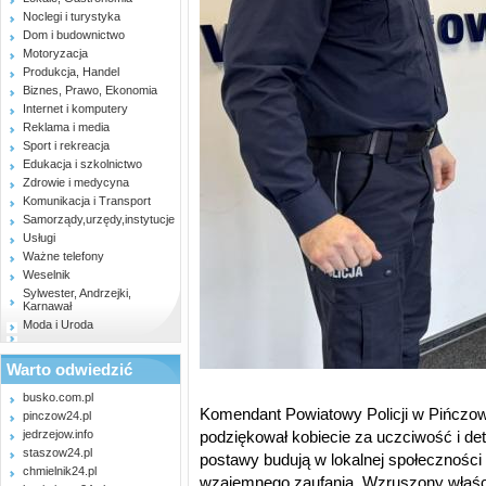
Noclegi i turystyka
Dom i budownictwo
Motoryzacja
Produkcja, Handel
Biznes, Prawo, Ekonomia
Internet i komputery
Reklama i media
Sport i rekreacja
Edukacja i szkolnictwo
Zdrowie i medycyna
Komunikacja i Transport
Samorządy,urzędy,instytucje
Usługi
Ważne telefony
Weselnik
Sylwester, Andrzejki,
Karnawał
Moda i Uroda
Warto odwiedzić
busko.com.pl
Komendant Powiatowy Policji w Pińczowi
pinczow24.pl
jedrzejow.info
podziękował kobiecie za uczciwość i det
staszow24.pl
postawy budują w lokalnej społecznośc
chmielnik24.pl
wzajemnego zaufania. Wzruszony właści