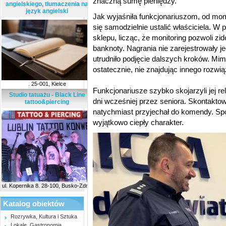
znaczną sumę pieniędzy.
angielskiego, tłumaczenia na
język angielski
Jak wyjaśniła funkcjonariuszom, od mom
się samodzielnie ustalić właściciela. W p
sklepu, licząc, że monitoring pozwoli zi
banknoty. Nagrania nie zarejestrowały 
utrudniło podjęcie dalszych kroków. Mim
ostatecznie, nie znajdując innego rozwiąz
. 25-001, Kielce
Funkcjonariusze szybko skojarzyli jej r
Studio tatuażu - Black Line
dni wcześniej przez seniora. Skontakto
tattoo&piercing
natychmiast przyjechał do komendy. Spo
wyjątkowo ciepły charakter.
ul. Kopernika 8. 28-100, Busko-Zdrój
Katalog obiektów
Rozrywka, Kultura i Sztuka
Lokale, Gastronomia