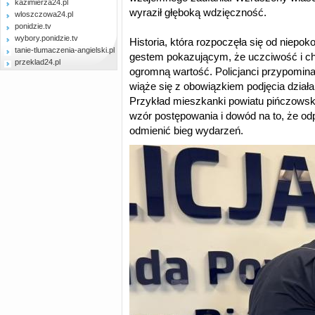
kazimierza24.pl
wyraził głęboką wdzięczność.
wloszczowa24.pl
ponidzie.tv
wybory.ponidzie.tv
Historia, która rozpoczęła się od niepoko
tanie-tlumaczenia-angielski.pl
gestem pokazującym, że uczciwość i ch
przeklad24.pl
ogromną wartość. Policjanci przypominaj
wiąże się z obowiązkiem podjęcia działa
Przykład mieszkanki powiatu pińczowsk
wzór postępowania i dowód na to, że odp
odmienić bieg wydarzeń.