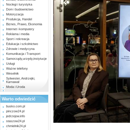
Noclegi i turystyka
Dom i budownictwo
Motoryzacja
Produkcja, Handel
Biznes, Prawo, Ekonomia
Internet i komputery
Reklama i media
Sport i rekreacja
Edukacja i szkolnictwo
Zdrowie i medycyna
Komunikacja i Transport
Samorządy,urzędy,instytucje
Usługi
Ważne telefony
Weselnik
Sylwester, Andrzejki,
Karnawał
Moda i Uroda
Warto odwiedzić
busko.com.pl
pinczow24.pl
jedrzejow.info
staszow24.pl
chmielnik24.pl