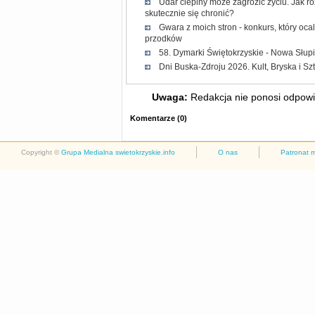
Udar cieplny może zagrozić życiu. Jak r
skutecznie się chronić?
Gwara z moich stron - konkurs, który oc
przodków
58. Dymarki Świętokrzyskie - Nowa Słup
Dni Buska-Zdroju 2026. Kult, Bryska i Sz
Uwaga:
Redakcja nie ponosi odpowie
Komentarze
(
0
)
Copyright ©
Grupa Medialna swietokrzyskie.info
O nas
Patronat 