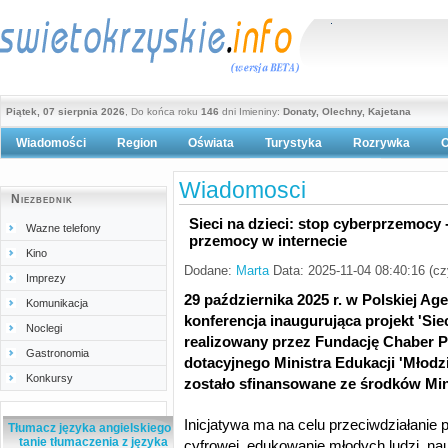
Piątek, 07 sierpnia 2026
, Do końca roku
146
dni Imieniny:
Donaty, Olechny, Kajetana
Wiadomości
Region
Oświata
Turystyka
Rozrywka
O
Polityka prywatności
Wiadomosci
Niezbednik
Sieci na dzieci: stop cyberprzemocy 
Wazne telefony
przemocy w internecie
Kino
Dodane:
Marta
Data: 2025-11-04 08:40:16 (c
Imprezy
29 października 2025 r. w Polskiej Ag
Komunikacja
konferencja inaugurująca projekt 'Sie
Noclegi
realizowany przez Fundację Chaber 
Gastronomia
dotacyjnego Ministra Edukacji 'Młodzi
Konkursy
zostało sfinansowane ze środków Min
Inicjatywa ma na celu przeciwdziałanie 
Tłumacz języka angielskiego -
tanie tłumaczenia z języka
cyfrowej, edukowanie młodych ludzi, nau