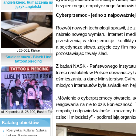
angielskiego, tłumaczenia na
bezpiecznego, empatycznego środowiska
język angielski
Cyberprzemoc - jedno z najpoważnie
Rozwój nowych technologii sprawił, że 
nabrało nowego wymiaru. Internet i medi
przestrzenią, w której emocje i konflikt
a pojedyncze słowo, zdjęcie czy film mog
. 25-001, Kielce
pozostawiając trwały ślad.
Studio tatuażu - Black Line
tattoo&piercing
Z badań NASK - Państwowego Instytutu
trzeci nastolatek w Polsce doświadczył 
ośmieszania, a dane Ministerstwa Cyfryz
młodych internautów była świadkiem hejt
„Mówienie o cyberprzemocy otwarcie, u
reagowania na nie to dziś konieczność. 
empatię i odpowiedzialność - możemy b
ul. Kopernika 8. 28-100, Busko-Zdrój
dzieci i młodzieży” - podkreślają organiz
Katalog obiektów
Rozrywka, Kultura i Sztuka
Lokale, Gastronomia