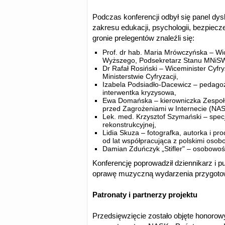
Podczas konferencji odbył się panel dy
zakresu edukacji, psychologii, bezpiec
gronie prelegentów znaleźli się:
Prof. dr hab. Maria Mrówczyńska – Wic
Wyższego, Podsekretarz Stanu MNiS
Dr Rafał Rosiński – Wiceminister Cyfr
Ministerstwie Cyfryzacji,
Izabela Podsiadło-Dacewicz – pedagoż
interwentka kryzysowa,
Ewa Domańska – kierowniczka Zespołu
przed Zagrożeniami w Internecie (NA
Lek. med. Krzysztof Szymański – specjal
rekonstrukcyjnej,
Lidia Skuza – fotografka, autorka i p
od lat współpracująca z polskimi oso
Damian Zduńczyk „Stifler" – osobowo
Konferencję poprowadził dziennikarz i p
oprawę muzyczną wydarzenia przygotow
Patronaty i partnerzy projektu
Przedsięwzięcie zostało objęte honorow