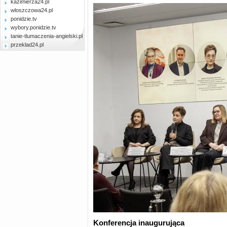
kazimierza24.pl
wloszczowa24.pl
ponidzie.tv
wybory.ponidzie.tv
tanie-tlumaczenia-angielski.pl
przeklad24.pl
Konferencja inaugurująca