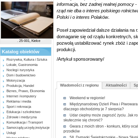
informacja, bez żadnej realnej pomocy
-
rząd nie dba o interes polskiego rolnic
Polski i o interes Polaków
.
Poseł zapowiedział dalsze działania na r
domaganie się od rządu konkretnych, s
. 25-001, Kielce
pozwolą ustabilizować rynek zbóż i zap
produkcji.
Katalog obiektów
/Artykuł sponsorowany/
Rozrywka, Kultura i Sztuka
Lokale, Gastronomia
Noclegi i turystyka
Dom i budownictwo
Motoryzacja
Wiadomości z regionu
Aktualności
Sp
Produkcja, Handel
Biznes, Prawo, Ekonomia
Internet i komputery
Weekend w regionie!
Reklama i media
Międzynarodowy Dzień Piwa i Piwowara 2
Sport i rekreacja
dlaczego obchodzimy je 7 sierpnia?
Edukacja i szkolnictwo
Udar cieplny może zagrozić życiu. Jak r
Zdrowie i medycyna
skutecznie się chronić?
Komunikacja i Transport
Gwara z moich stron - konkurs, który oc
Samorządy,urzędy,instytucje
przodków
Usługi
58. Dymarki Świętokrzyskie - Nowa Słup