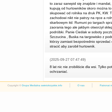
to zaraz sanepid się znajdzie i mandat
kupują od hurtowników skoro można to u
skupować od rolnika na druk PK, KW. Tu
zachodowi nikt nie patrzy na ręce a ro
skarbowym itd. Rumuni po targach sprz
zaorania tego ale jakbym otworzył sklep
podróbki. Panie Cieślak w soboty pocz
Szczucina , Buska na targowisko z pod
którzy zamiast bezpośrednio sprzeda
stracić aby zarobił hurtownik.
(2025-09-27 07:47:49)
8 lat nic nie zrobiliście dla wsi. Tylko p
ochrzaniać.
Copyright ©
Grupa Medialna swietokrzyskie.info
O nas
Patronat 