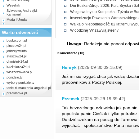
Ważne telefony
Weselnik
Dni Buska-Zdroju 2026. Kult, Bryska i Sz
Sylwester, Andrzejki,
Wstęp wolny do Kompleksu Tężnia w Bus
Karnawał
Inscenizacja Powstania Warszawskiego (
Moda i Uroda
Walka o Niepodległość: 82 lat temu wy
W godzinę 'W' zawyją syreny
Warto odwiedzić
busko.com.pl
Uwaga:
Redakcja nie ponosi odpowie
pinczow24.pl
jedrzejow.info
Komentarze
(
10
)
staszow24.pl
chmielnik24.pl
kazimierza24.pl
Henryk
(2025-09-30 09:15:09)
wloszczowa24.pl
Już mi się rzygać chce jak widzę dział
ponidzie.tv
pracowników z Poczty Polskiej.
wybory.ponidzie.tv
tanie-tlumaczenia-angielski.pl
przeklad24.pl
Przemek
(2025-09-29 19:39:42)
Tak bezczelnego człowieka jak pan nie
populista panie Cieślak i tylko potrafisz
Do dziś czekam na pociąg do Tarnowa.
wyjechać - społeczeństwo Pana nienaw