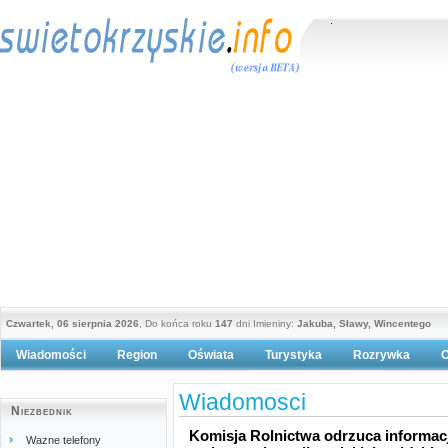
Czwartek, 06 sierpnia 2026
, Do końca roku
147
dni Imieniny:
Jakuba, Sławy, Wincentego
Wiadomości
Region
Oświata
Turystyka
Rozrywka
O
Polityka prywatności
Wiadomosci
Niezbednik
Komisja Rolnictwa odrzuca informację
Wazne telefony