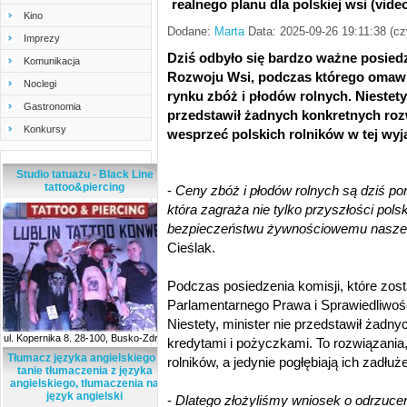
realnego planu dla polskiej wsi (vide
Kino
Dodane:
Marta
Data: 2025-09-26 19:11:38 (c
Imprezy
Dziś odbyło się bardzo ważne posiedz
Komunikacja
Rozwoju Wsi, podczas którego omawi
Noclegi
rynku zbóż i płodów rolnych. Niestety,
Gastronomia
przedstawił żadnych konkretnych roz
Konkursy
wesprzeć polskich rolników w tej wyją
Studio tatuażu - Black Line
tattoo&piercing
-
Ceny zbóż i płodów rolnych są dziś pon
która zagraża nie tylko przyszłości pols
bezpieczeństwu żywnościowemu naszeg
Cieślak.
Podczas posiedzenia komisji, które zos
Parlamentarnego Prawa i Sprawiedliwości
Niestety, minister nie przedstawił żadny
ul. Kopernika 8. 28-100, Busko-Zdrój
kredytami i pożyczkami. To rozwiązania, 
Tłumacz języka angielskiego -
rolników, a jedynie pogłębiają ich zadłuże
tanie tłumaczenia z języka
angielskiego, tłumaczenia na
język angielski
-
Dlatego złożyliśmy wniosek o odrzucenie