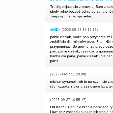
Trochę mijasz się z prawdą. Sam znam 
płody rolne bezpośrednio do sanatoriów
znajomym taniej sprzedać.
eH!De
(2025-09-27 16:17:13)
panie cieślak, może pan przypomnisz lu
zrobiliście dla rolników przez 8 lat. Nie
przypominać. Bo gówno, za przeproszeni
pan, panie cieślak, czelność wypomina
hańba dla pana, panie cieślak i dla pan
partii.
(2025-09-27 11:20:08)
michał wyhamój ,rób to na czym sie znas
róg i czapke z piór przez osiem lat a t
(2025-09-27 10:55:17)
Od lat PSL i inni nie bronią polskiego 
i owoce z zachodu a jak rolnik stanie n