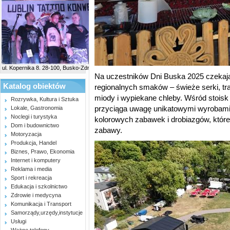
ul. Kopernika 8. 28-100, Busko-Zdrój
Na uczestników Dni Buska 2025 czekają
Katalog obiektów
regionalnych smaków – świeże serki, t
miody i wypiekane chleby. Wśród stoisk z
Rozrywka, Kultura i Sztuka
przyciąga uwagę unikatowymi wyrobami
Lokale, Gastronomia
Noclegi i turystyka
kolorowych zabawek i drobiazgów, któr
Dom i budownictwo
zabawy.
Motoryzacja
Produkcja, Handel
Biznes, Prawo, Ekonomia
Internet i komputery
Reklama i media
Sport i rekreacja
Edukacja i szkolnictwo
Zdrowie i medycyna
Komunikacja i Transport
Samorządy,urzędy,instytucje
Usługi