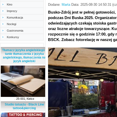
Dodane:
Marta
Data: 2025-08-30 14:50:31 (c
Kino
Imprezy
Busko-Zdrój jest w pełnej gotowości,
podczas Dni Buska 2025. Organizatorz
Komunikacja
odwiedzających czekają stoiska gast
Noclegi
oraz liczne atrakcje towarzyszące. K
Gastronomia
rozpocznie się o godzinie 17:00, gdy 
Konkursy
BSCK. Zobacz fotorelację w naszej gal
Tłumacz języka angielskiego -
tanie tłumaczenia z języka
angielskiego, tłumaczenia na
język angielski
. 25-001, Kielce
Studio tatuażu - Black Line
tattoo&piercing