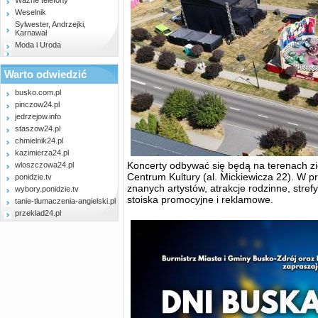
Ważne telefony
Weselnik
Sylwester, Andrzejki,
Karnawał
Moda i Uroda
Warto odwiedzić
busko.com.pl
pinczow24.pl
jedrzejow.info
staszow24.pl
chmielnik24.pl
kazimierza24.pl
Koncerty odbywać się będą na terenach 
wloszczowa24.pl
Centrum Kultury (al. Mickiewicza 22). W 
ponidzie.tv
znanych artystów, atrakcje rodzinne, stref
wybory.ponidzie.tv
stoiska promocyjne i reklamowe.
tanie-tlumaczenia-angielski.pl
przeklad24.pl