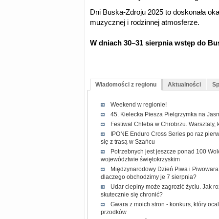
Dni Buska-Zdroju 2025 to doskonała oka
muzycznej i rodzinnej atmosferze.
W dniach 30–31 sierpnia wstęp do Bus
Wiadomości z regionu
Aktualności
Sp
Weekend w regionie!
45. Kielecka Piesza Pielgrzymka na Jasn
Festiwal Chleba w Chrobrzu. Warsztaty, 
IPONE Enduro Cross Series po raz pierw
się z trasą w Szańcu
Potrzebnych jest jeszcze ponad 100 Wol
województwie świętokrzyskim
Międzynarodowy Dzień Piwa i Piwowara 2
dlaczego obchodzimy je 7 sierpnia?
Udar cieplny może zagrozić życiu. Jak r
skutecznie się chronić?
Gwara z moich stron - konkurs, który oc
przodków