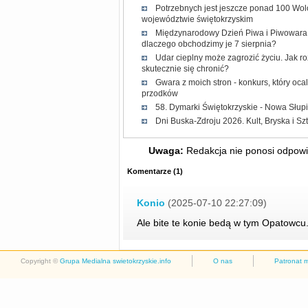
Potrzebnych jest jeszcze ponad 100 Wol
województwie świętokrzyskim
Międzynarodowy Dzień Piwa i Piwowara 2
dlaczego obchodzimy je 7 sierpnia?
Udar cieplny może zagrozić życiu. Jak r
skutecznie się chronić?
Gwara z moich stron - konkurs, który oc
przodków
58. Dymarki Świętokrzyskie - Nowa Słup
Dni Buska-Zdroju 2026. Kult, Bryska i Sz
Uwaga:
Redakcja nie ponosi odpowie
Komentarze
(
1
)
Konio
(2025-07-10 22:27:09)
Ale bite te konie bedą w tym Opatowcu
Copyright ©
Grupa Medialna swietokrzyskie.info
O nas
Patronat 