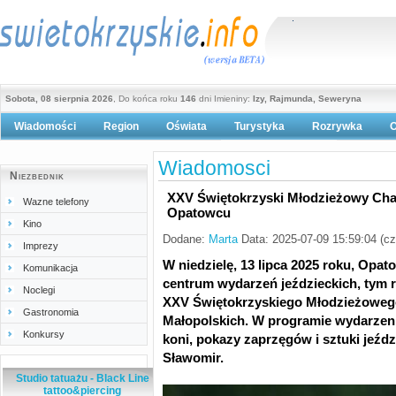
Sobota, 08 sierpnia 2026
, Do końca roku
146
dni Imieniny:
Izy, Rajmunda, Seweryna
Wiadomości
Region
Oświata
Turystyka
Rozrywka
O
Polityka prywatności
Wiadomosci
Niezbednik
XXV Świętokrzyski Młodzieżowy Cha
Wazne telefony
Opatowcu
Kino
Dodane:
Marta
Data: 2025-07-09 15:59:04 (c
Imprezy
W niedzielę, 13 lipca 2025 roku, Opat
Komunikacja
centrum wydarzeń jeździeckich, tym 
Noclegi
XXV Świętokrzyskiego Młodzieżoweg
Gastronomia
Małopolskich. W programie wydarzenia
Konkursy
koni, pokazy zaprzęgów i sztuki jeźdz
Sławomir.
Studio tatuażu - Black Line
tattoo&piercing