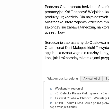
Podczas Championatu będzie można rów
promocyjne Kół Gospodyń Wiejskich, któ
produkty i rękodzieło. Dla najmłodszyc
Miasteczko, które zapewni dzieciom mnó
zakończy się zabawą taneczną, na którą
uczestników.
Serdecznie zapraszamy do Opatowca n
Championat Koni Małopolskich! To wydar
spędzenia czasu w gronie rodziny i przy
koni, jak i różnorodnymi atrakcjami prz
Wiadomości z regionu
Aktualności
Sp
Weekend w regionie!
45. Kielecka Piesza Pielgrzymka na Jasn
Festiwal Chleba w Chrobrzu. Warsztaty, 
IPONE Enduro Cross Series po raz pierw
się z trasą w Szańcu