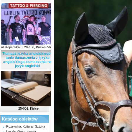
ul. Kopernika 8. 28-100, Busko-Zdrój
Tłumacz języka angielskiego -
tanie tłumaczenia z języka
angielskiego, tłumaczenia na
język angielski
. 25-001, Kielce
Katalog obiektów
Rozrywka, Kultura i Sztuka
Lokale, Gastronomia