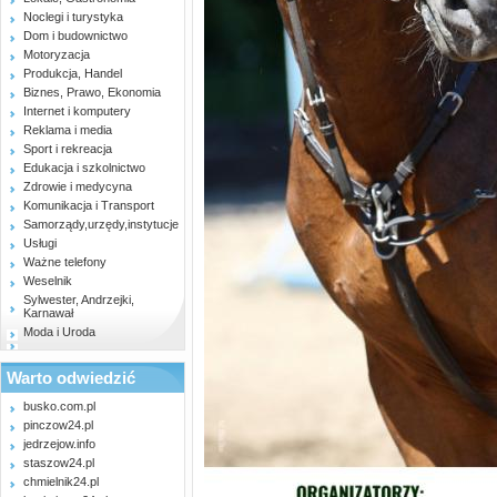
Noclegi i turystyka
Dom i budownictwo
Motoryzacja
Produkcja, Handel
Biznes, Prawo, Ekonomia
Internet i komputery
Reklama i media
Sport i rekreacja
Edukacja i szkolnictwo
Zdrowie i medycyna
Komunikacja i Transport
Samorządy,urzędy,instytucje
Usługi
Ważne telefony
Weselnik
Sylwester, Andrzejki,
Karnawał
Moda i Uroda
Warto odwiedzić
busko.com.pl
pinczow24.pl
jedrzejow.info
staszow24.pl
chmielnik24.pl