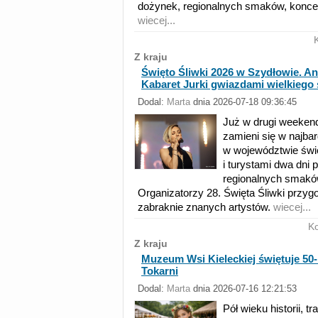
dożynek, regionalnych smaków, koncert
wiecej...
Z kraju
Święto Śliwki 2026 w Szydłowie. An
Kabaret Jurki gwiazdami wielkiego 
Dodal:
Marta
dnia 2026-07-18 09:36:45
Już w drugi weeken
zamieni się w najba
w województwie świ
i turystami dwa dni 
regionalnych smaków 
Organizatorzy 28. Święta Śliwki przyg
zabraknie znanych artystów.
wiecej...
K
Z kraju
Muzeum Wsi Kieleckiej świętuje 50-l
Tokarni
Dodal:
Marta
dnia 2026-07-16 12:21:53
Pół wieku historii, tr