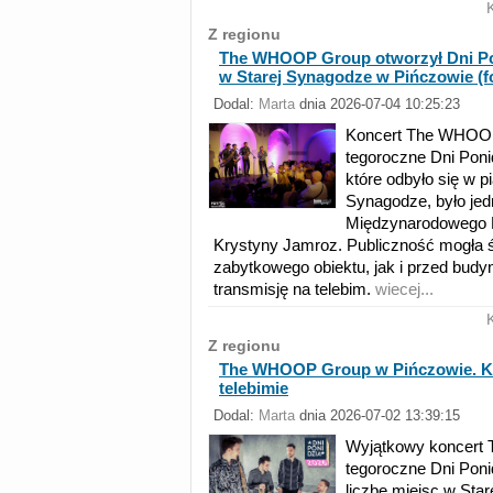
Z regionu
The WHOOP Group otworzył Dni Po
w Starej Synagodze w Pińczowie (f
Dodal:
Marta
dnia 2026-07-04 10:25:23
Koncert The WHOOP
tegoroczne Dni Poni
które odbyło się w p
Synagodze, było jed
Międzynarodowego 
Krystyny Jamroz. Publiczność mogła 
zabytkowego obiektu, jak i przed budy
transmisję na telebim.
wiecej...
Z regionu
The WHOOP Group w Pińczowie. Ko
telebimie
Dodal:
Marta
dnia 2026-07-02 13:39:15
Wyjątkowy koncert
tegoroczne Dni Poni
liczbę miejsc w Sta