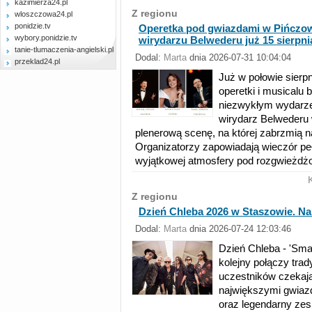
kazimierza24.pl
Z regionu
wloszczowa24.pl
ponidzie.tv
Operetka pod gwiazdami w Pińczow
wybory.ponidzie.tv
wirydarzu Belwederu już 15 sierpni
tanie-tlumaczenia-angielski.pl
Dodal:
Marta
dnia 2026-07-31 10:04:04
przeklad24.pl
Już w połowie sierp
operetki i musicalu 
niezwykłym wydarze
wirydarz Belwederu 
plenerową scenę, na której zabrzmią 
Organizatorzy zapowiadają wieczór peł
wyjątkowej atmosfery pod rozgwieżd
Z regionu
Dzień Chleba 2026 w Staszowie. Na 
Dodal:
Marta
dnia 2026-07-24 12:03:46
Dzień Chleba - 'Sm
kolejny połączy tra
uczestników czekają 
największymi gwiazd
oraz legendarny zesp