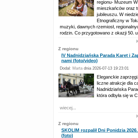
regionu- Muzeum Wsi
mieszkańców oraz t
jubileuszu. W niedzi
Etnograficzny w Tok
muzyki, dawnych rzemiosł, regionalnyc
rodzin. Co przygotowano z okazji 50
Z regionu
IV Nadnidziańska Parada Karet i 
nami (foto/video)
Dodal:
Marta
dnia 2026-07-13 19:23:01
Eleganckie zaprzęgi
liczne atrakcje dla c
Nadnidziańska Para
która odbyła się w C
wiecej...
Z regionu
SKOLIM rozpalił Dni Ponidzia 2026.
(foto)