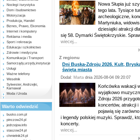
Nowa Słupia już szy
Noclegi i turystyka
tego lata. Tysiące t
Dom i budownictwo
Motoryzacja
archeologiczne, konc
Produkcja, Handel
Martyniuka, widowi
Biznes, Prawo, Ekonomia
dziesiątki atrakcji d
Internet i komputery
się 58. Dymarki Świętokrzyskie. Spra
Reklama i media
wiecej...
Sport i rekreacja
Edukacja i szkolnictwo
Zdrowie i medycyna
Z regionu
Komunikacja i Transport
Samorządy,urzędy,instytucje
Dni Buska-Zdroju 2026. Kult, Brysk
Usługi
święta miasta
Ważne telefony
Dodal:
Marta
dnia 2026-08-04 09:20:07
Weselnik
Sylwester, Andrzejki,
Końcówka wakacji w
Karnawał
wyjątkowo muzyczni
Moda i Uroda
Zdroju 2026 przygot
koncertów, atrakcji 
Warto odwiedzić
pojawią się zarówno
busko.com.pl
i legendy polskiej muzyki. Sprawdź, kt
pinczow24.pl
koncerty.
jedrzejow.info
wiecej...
staszow24.pl
chmielnik24.pl