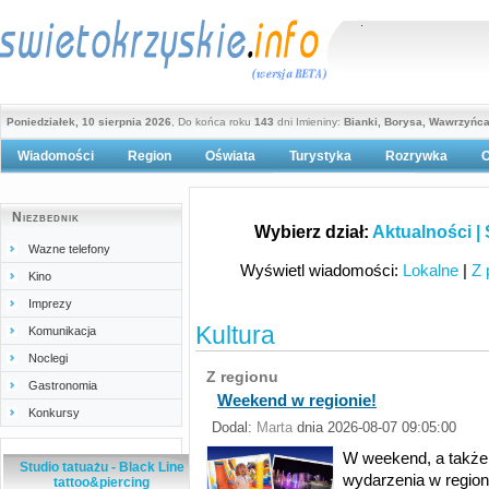
Poniedziałek, 10 sierpnia 2026
, Do końca roku
143
dni Imieniny:
Bianki, Borysa, Wawrzyńc
Wiadomości
Region
Oświata
Turystyka
Rozrywka
O
Polityka prywatności
Niezbednik
Wybierz dział:
Aktualności |
Wazne telefony
Wyświetl wiadomości:
Lokalne
|
Z 
Kino
Imprezy
Kultura
Komunikacja
Noclegi
Z regionu
Gastronomia
Weekend w regionie!
Konkursy
Dodal:
Marta
dnia 2026-08-07 09:05:00
W weekend, a także 
Studio tatuażu - Black Line
wydarzenia w region
tattoo&piercing