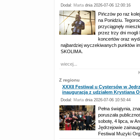
Dodal:
Marta
dnia 2026-07-06 12:00:16
Pińczów po raz kolejn
na Ponidziu. Tegoro
przyciągnęły mieszk
przez trzy dni mogl
koncertów oraz wyd
najbardziej wyczekiwanych punktów im
SKOLIMA.
wiecej...
Z regionu
XXXII Festiwal u Cystersów w Jędr
inauguracja z udziałem Krystiana
Dodal:
Marta
dnia 2026-07-06 10:50:44
Pełna świątynia, zna
poruszała publiczn
sobotę, 4 lipca, w 
Jędrzejowie zainau
Festiwal Muzyki Org