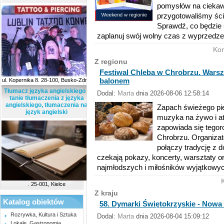
pomysłów na ciekaw
przygotowaliśmy śc
Sprawdź, co będzie s
zaplanuj swój wolny czas z wyprzedz
Ko
Z regionu
Festiwal Chleba w Chrobrzu. Warszt
balonem
ul. Kopernika 8. 28-100, Busko-Zdrój
Tłumacz języka angielskiego -
Dodal:
Marta
dnia 2026-08-06 12:58:14
tanie tłumaczenia z języka
angielskiego, tłumaczenia na
Zapach świeżego pi
język angielski
muzyka na żywo i atr
zapowiada się tegor
Chrobrzu. Organizat
połączy tradycję z 
czekają pokazy, koncerty, warsztaty or
najmłodszych i miłośników wyjątkowy
. 25-001, Kielce
Z kraju
Katalog obiektów
58. Dymarki Świętokrzyskie - Nowa 
Rozrywka, Kultura i Sztuka
Dodal:
Marta
dnia 2026-08-04 15:09:12
Lokale, Gastronomia