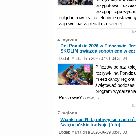
przygotowali rozwiąz
przegapi tego wyda
oglądać również na telebimie ustawio
zapewni nasza redakcja.
wiecej...
K
Z regionu
Dni Ponidzia 2026 w Pińczowie. Trzy
SKOLIM gwiazdą sobotniego wiecz
Dodal:
Marta
dnia 2026-07-01 09:35:04
Pińczów po raz kolej
rozrywki na Ponidzi
mieszkańcy regionu 
świętować podczas 
program wydarzenia.
Pińczowie?
wiecej...
K
Z regionu
Wianki nad Nidą odbyły się nad pi
świętojańskie tradycje (foto)
Dodal:
Marta
dnia 2026-06-29 08:45:03