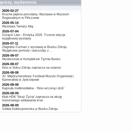
mprezy, wydarzenia
2026-02-27
Kruche piękno porcelany. Wystawa w Muzeum
Regionalnym w Pińczowie
2026-05-14
Wystawa Tamary Maj
2026-07-04
Gorące Lato - Erotyka 2026. Trzecie edycja
wyjątkowej wystawy
2026-07-11
Zbigniew Furman z wystawą w Busku-Zdroju.
Wyjątkowe portrety i warsztaty z ...
2026-08-07
Wydarzenia w Kompleksie Tężnia Busko
2026-08-07
Kino w Solcu-Zdroju zaprasza na seanse
2026-08-08
32. Międzynarodowy Festiwal Muzyki Organowej i
Kameralnej w Jędrzejowie
2026-08-08
Kapsuła multimedialna - 'Kino wczoraj i dziś'
2026-08-09
Klub HDK 'Straż Życia' zaprasza na akcję
honorowego oddawania krwi
2026-08-09
Giełda Kolekcjonerska w Busku-Zdroju