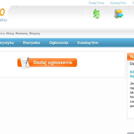
Dodaj Firmę
Katalog Firm
niny:
Klary, Romana, Rozyny
urystyka
Rozrywka
Ogłoszenia
Katalog firm
lityka prywatności
N
Da
Kl
ho
Je
na
ok
ho
za
po