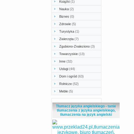
Książki
(1)
Nauka
(2)
Biznes
(0)
Zdrowie
(5)
Turystyka
(1)
Zwierzęta
(7)
Zgubiono-Znaleziono
(3)
Towarzyskie
(13)
Inne
(32)
Usługi
(44)
Dom i ogród
(63)
Rolnicze
(52)
Meble
(5)
Tłumacz języka angielskiego - tanie
tłumaczenia z języka angielskiego,
tłumaczenia na język angielski