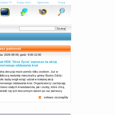
Ponidzie TV
Księga Gości
Ogłoszenia
Szukaj
asz patronat
ta: 2026-08-09, godz: 9:00-12:00
ub HDK 'Straż Życia' zaprasza na akcję
norowego oddawania krwi
dna decyzja może pomóc kilku osobom. Już w
jbliższą niedzielę mieszkańcy gminy Busko-Zdrój i
olic będą mogli wziąć udział w kolejnej akcji
norowego oddawania krwi. Organizatorzy zachęcają
równo stałych krwiodawców, jak i osoby, które chcą
dzielić się tym bezcennym darem po raz pierwszy.
zobacz szczegóły