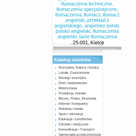
. 25-001, Kielce
Katalog obiektów
Rozrywka, Kultura i Sztuka
Lokale, Gastronomia
Noclegi i turystyka
Dom i budownictwo
Motoryzacja
Produkcja, Handel
Biznes, Prawo, Ekonomia
Internet i komputery
Reklama i media
Sport i rekreacja
Edukacja i szkolnictwo
Zdrowie i medycyna
Komunikacja i Transport
Samorządy,urzędy,instytucje