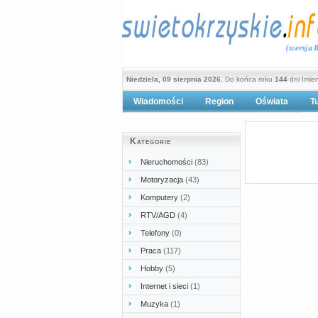
Niedziela, 09 sierpnia 2026
, Do końca roku
144
dni Imie
Wiadomości
Region
Oświata
T
Po
Kategorie
Nieruchomości
(83)
Motoryzacja
(43)
Komputery
(2)
RTV/AGD
(4)
Telefony
(0)
Praca
(117)
Hobby
(5)
Internet i sieci
(1)
Muzyka
(1)