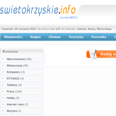
Czwartek, 06 sierpnia 2026
, Do końca roku
147
dni Imieniny:
Jakuba, Sławy, Wincentego
Wiadomości
Region
Oświata
Turystyka
Rozrywka
O
Polityka prywatności
Kategorie
Nieruchomości
(90)
Motoryzacja
(40)
Komputery
(3)
RTV/AGD
(4)
Telefony
(0)
Praca
(134)
Hobby
(4)
Internet i sieci
(1)
Muzyka
(1)