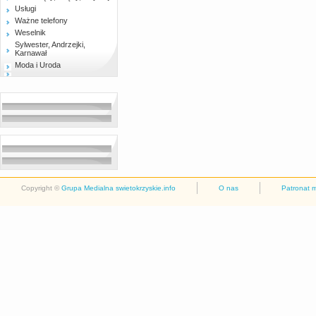
Usługi
Ważne telefony
Weselnik
Sylwester, Andrzejki,
Karnawał
Moda i Uroda
Copyright ©
Grupa Medialna swietokrzyskie.info
O nas
Patronat 