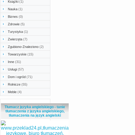
Książki
(1)
Nauka
(1)
Biznes
(0)
Zdrowie
(5)
Turystyka
(1)
Zwierzęta
(7)
Zgubiono-Znaleziono
(2)
Towarzyskie
(15)
Inne
(31)
Usługi
(57)
Dom i ogród
(71)
Rolnicze
(55)
Meble
(4)
Tłumacz języka angielskiego - tanie
tłumaczenia z języka angielskiego,
tłumaczenia na język angielski