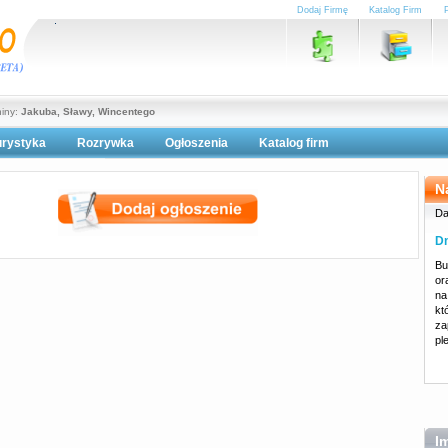
Dodaj Firmę
Katalog Firm
niny:
Jakuba, Sławy, Wincentego
urystyka
Rozrywka
Ogłoszenia
Katalog firm
lityka prywatności
N
Da
Dn
Bu
or
na
kt
za
pl
I