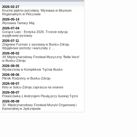
2026-02-27
Kruche piękno porcelany. Wystawa w Muzeum
Regionalnym w Pińczowie
2026-05-14
Wystawa Tamary Maj
2026-07-04
Gorące Lato - Erotyka 2026. Trzecie edycja
wyjątkowej wystawy
2026-07-11
Zbigniew Furman z wystawą w Busku-Zdroju.
Wyjątkowe portrety i warsztaty z ...
2026-08-02
XII Międzynarodowy Festiwal Muzyczny 'Bella Voce'
w Busku-Zdroju
2026-08-05
Wydarzenia w Kompleksie Tężnia Busko
2026-08-06
Piknik Rodzinny w Busku-Zdroju
2026-08-07
Kino w Solcu-Zdroju zaprasza na seanse
2026-08-07
Potańcówka z Andrzejem Pisulą przy buskiej Tężni
2026-08-08
32. Międzynarodowy Festiwal Muzyki Organowej i
Kameralnej w Jędrzejowie