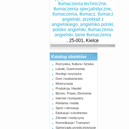
. 25-001, Kielce
Katalog obiektów
Rozrywka, Kultura i Sztuka
Lokale, Gastronomia
Noclegi i turystyka
Dom i budownictwo
Motoryzacja
Produkcja, Handel
Biznes, Prawo, Ekonomia
Internet i komputery
Reklama i media
Sport i rekreacja
Edukacja i szkolnictwo
Zdrowie i medycyna
Komunikacja i Transport
Samorządy,urzędy,instytucje