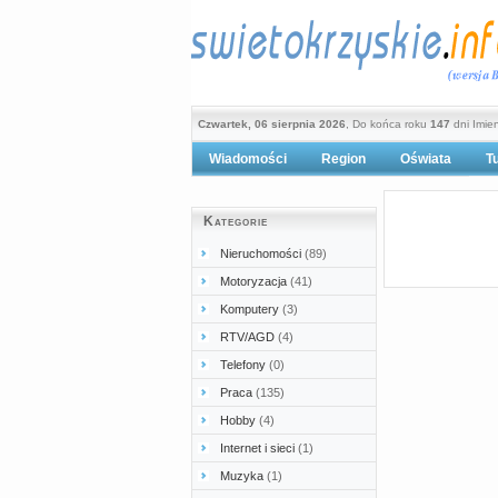
Czwartek, 06 sierpnia 2026
, Do końca roku
147
dni Imie
Wiadomości
Region
Oświata
T
Po
Kategorie
Nieruchomości
(89)
Motoryzacja
(41)
Komputery
(3)
RTV/AGD
(4)
Telefony
(0)
Praca
(135)
Hobby
(4)
Internet i sieci
(1)
Muzyka
(1)