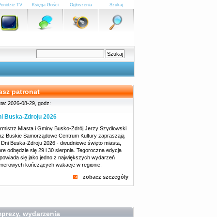
Ponidzie TV
Księga Gości
Ogłoszenia
Szukaj
asz patronat
ta: 2026-08-29, godz:
i Buska-Zdroju 2026
rmistrz Miasta i Gminy Busko-Zdrój Jerzy Szydłowski
az Buskie Samorządowe Centrum Kultury zapraszają
 Dni Buska-Zdroju 2026 - dwudniowe święto miasta,
óre odbędzie się 29 i 30 sierpnia. Tegoroczna edycja
powiada się jako jedno z największych wydarzeń
enerowych kończących wakacje w regionie.
zobacz szczegóły
mprezy, wydarzenia