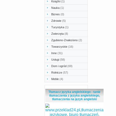
Książki
(1)
Nauka
(1)
Biznes
(0)
Zdrowie
(5)
Turystyka
(1)
Zwierzęta
(8)
Zgubiono-Znaleziono
(2)
Towarzyskie
(16)
Inne
(31)
Usługi
(58)
Dom i ogród
(69)
Rolnicze
(57)
Meble
(4)
Tłumacz języka angielskiego - tanie
tłumaczenia z języka angielskiego,
tłumaczenia na język angielski