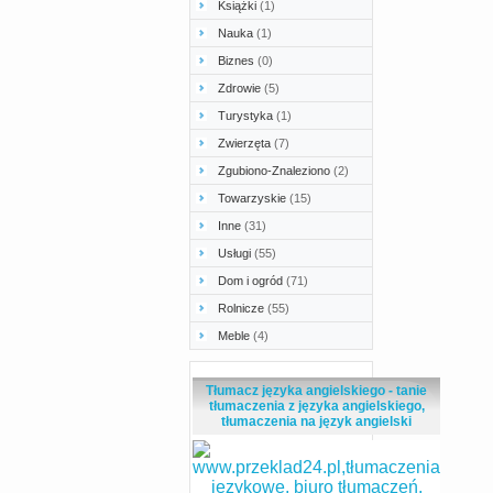
Książki
(1)
Nauka
(1)
Biznes
(0)
Zdrowie
(5)
Turystyka
(1)
Zwierzęta
(7)
Zgubiono-Znaleziono
(2)
Towarzyskie
(15)
Inne
(31)
Usługi
(55)
Dom i ogród
(71)
Rolnicze
(55)
Meble
(4)
Tłumacz języka angielskiego - tanie
tłumaczenia z języka angielskiego,
tłumaczenia na język angielski