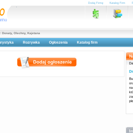
Dodaj Firmę
Katalog Firm
y:
Donaty, Olechny, Kajetana
urystyka
Rozrywka
Ogłoszenia
Katalog firm
lityka prywatności
N
Da
Dn
Bu
or
na
kt
za
pl
I