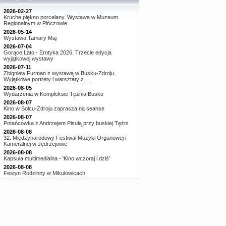
2026-02-27
Kruche piękno porcelany. Wystawa w Muzeum
Regionalnym w Pińczowie
2026-05-14
Wystawa Tamary Maj
2026-07-04
Gorące Lato - Erotyka 2026. Trzecie edycja
wyjątkowej wystawy
2026-07-11
Zbigniew Furman z wystawą w Busku-Zdroju.
Wyjątkowe portrety i warsztaty z ...
2026-08-05
Wydarzenia w Kompleksie Tężnia Busko
2026-08-07
Kino w Solcu-Zdroju zaprasza na seanse
2026-08-07
Potańcówka z Andrzejem Pisulą przy buskiej Tężni
2026-08-08
32. Międzynarodowy Festiwal Muzyki Organowej i
Kameralnej w Jędrzejowie
2026-08-08
Kapsuła multimedialna - 'Kino wczoraj i dziś'
2026-08-08
Festyn Rodzinny w Mikułowicach