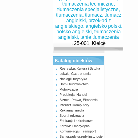
. 25-001, Kielce
Katalog obiektów
Rozrywka, Kultura i Sztuka
Lokale, Gastronomia
Noclegi i turystyka
Dom i budownictwo
Motoryzacja
Produkcja, Handel
Biznes, Prawo, Ekonomia
Internet i komputery
Reklama i media
Sport i rekreacja
Edukacja i szkolnictwo
Zdrowie i medycyna
Komunikacja i Transport
Samorządy,urzędy,instytucje