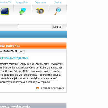
Ponidzie TV
Księga Gości
Ogłoszenia
Szukaj
asz patronat
ta: 2026-08-29, godz:
i Buska-Zdroju 2026
rmistrz Miasta i Gminy Busko-Zdrój Jerzy Szydłowski
az Buskie Samorządowe Centrum Kultury zapraszają
 Dni Buska-Zdroju 2026 - dwudniowe święto miasta,
óre odbędzie się 29 i 30 sierpnia. Tegoroczna edycja
powiada się jako jedno z największych wydarzeń
enerowych kończących wakacje w regionie.
zobacz szczegóły
mprezy, wydarzenia