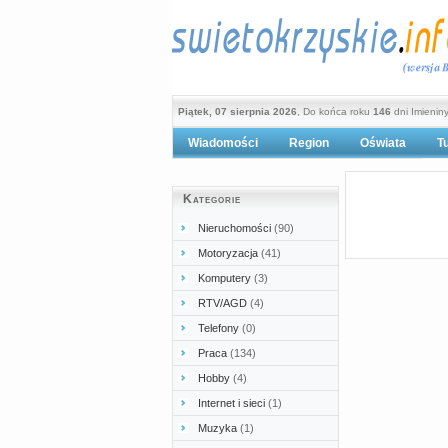
Piątek, 07 sierpnia 2026
, Do końca roku
146
dni Imienin
Wiadomości
Region
Oświata
T
Po
Kategorie
Nieruchomości
(90)
Motoryzacja
(41)
Komputery
(3)
RTV/AGD
(4)
Telefony
(0)
Praca
(134)
Hobby
(4)
Internet i sieci
(1)
Muzyka
(1)